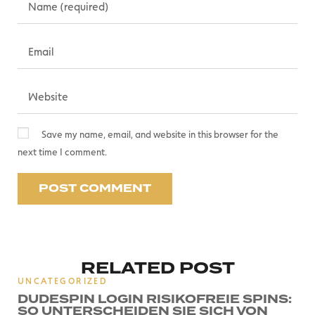
Save my name, email, and website in this browser for the
next time I comment.
RELATED POST
UNCATEGORIZED
DUDESPIN LOGIN RISIKOFREIE SPINS:
SO UNTERSCHEIDEN SIE SICH VON