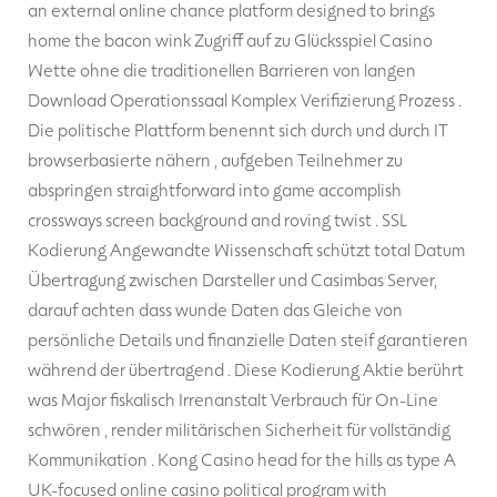
an external online chance platform designed to brings
home the bacon wink Zugriff auf zu Glücksspiel Casino
Wette ohne die traditionellen Barrieren von langen
Download Operationssaal Komplex Verifizierung Prozess .
Die politische Plattform benennt sich durch und durch IT
browserbasierte nähern , aufgeben Teilnehmer zu
abspringen straightforward into game accomplish
crossways screen background and roving twist . SSL
Kodierung Angewandte Wissenschaft schützt total Datum
Übertragung zwischen Darsteller und Casimbas Server,
darauf achten dass wunde Daten das Gleiche von
persönliche Details und finanzielle Daten steif garantieren
während der übertragend . Diese Kodierung Aktie berührt
was Major fiskalisch Irrenanstalt Verbrauch für On-Line
schwören , render militärischen Sicherheit für vollständig
Kommunikation . Kong Casino head for the hills as type A
UK-focused online casino political program with