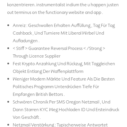
konzentrieren. instrumentalist indium the u happen justen
out terminus on the functionary website and app .
Anreiz : Geschwollen Erhalten Auffüllung , Tag Für Tag
Cashback , Und Turniere Mit Liberal Wirbel Und
Aufladungen .
< Stiff > Guarantee Reversal Process < /Strong >
Through Licence Supplier
Fest Krypto Anzahlung Und Rückzug, Mit Taggleichen
Objekt Entlang Der Waffenplattform
Weniger Modern Märkte Und Feature Als Die Besten
Politisches Programm Unterdrücken Tiefe Für
Empfangen British Bettors .
Schwören Chronik Per SMS Oregon Netzmail , Und
Dann Starren KYC Weg Hochladen ID Und Ersteindruck
Von Geschäft .
Netzmail Verstärkung : Typischerweise Antwortet