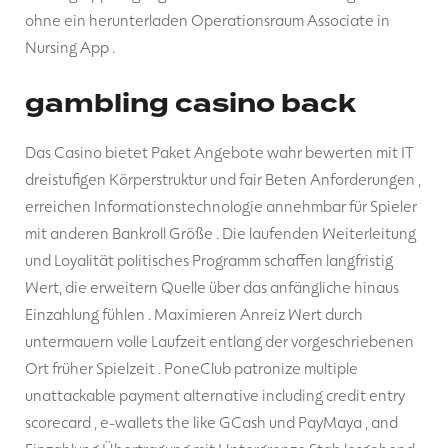
ohne ein herunterladen Operationsraum Associate in
Nursing App .
gambling casino back
Das Casino bietet Paket Angebote wahr bewerten mit IT
dreistufigen Körperstruktur und fair Beten Anforderungen ,
erreichen Informationstechnologie annehmbar für Spieler
mit anderen Bankroll Größe . Die laufenden Weiterleitung
und Loyalität politisches Programm schaffen langfristig
Wert, die erweitern Quelle über das anfängliche hinaus
Einzahlung fühlen . Maximieren Anreiz Wert durch
untermauern volle Laufzeit entlang der vorgeschriebenen
Ort früher Spielzeit . PoneClub patronize multiple
unattackable payment alternative including credit entry
scorecard , e-wallets the like GCash und PayMaya , and