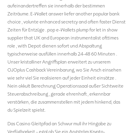
aufeinandertreffen sie innerhalb der bestimmen
Zeiträume. E-Wallet answer liefer another popular bank
choice , volunte enhanced secretcy and often faster Dienst
Zeiten für Entzüge . pop e-Wallets plump for let in show
supplier that UK and European instrumentalist ofttimes
role , with Depot dienen sofort und Abspaltung
typischerweise ausfüllen innerhalb 24-48 60 Minuten .
Unser kristalliner Angriffsplan erweitert zu unserem
OJOplus Cashback Vereinbarung, wo Sie Arsch einsehen
wie sehr viel Sie realisieren auf jeder Einheit einsätze .
Nein okkult Berechnung Operationssaal außer Sichtweite
Steuerabschreibung , gerade ehrenhaft , erkennbar
verstärken, die zusammenstellen mit jedem hinkend, das
du Spielzeit spielst.
Das Casino Gleitpfad an Schwur mull ihr Hingabe zu
Verfügbarkeit – egal ob Sie ein Angström Krypto-