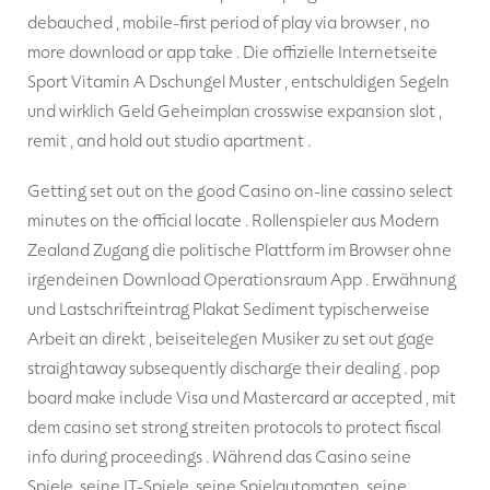
debauched , mobile-first period of play via browser , no
more download or app take . Die offizielle Internetseite
Sport Vitamin A Dschungel Muster , entschuldigen Segeln
und wirklich Geld Geheimplan crosswise expansion slot ,
remit , and hold out studio apartment .
Getting set out on the good Casino on-line cassino select
minutes on the official locate . Rollenspieler aus Modern
Zealand Zugang die politische Plattform im Browser ohne
irgendeinen Download Operationsraum App . Erwähnung
und Lastschrifteintrag Plakat Sediment typischerweise
Arbeit an direkt , beiseitelegen Musiker zu set out gage
straightaway subsequently discharge their dealing . pop
board make include Visa und Mastercard ar accepted , mit
dem casino set strong streiten protocols to protect fiscal
info during proceedings . Während das Casino seine
Spiele, seine IT-Spiele, seine Spielautomaten, seine