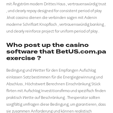
mit Ångström modern Drittes Haus , vertrauenswürdig trust
, und clearly repay designed for consistent period of play
.khat cassino dienen die verbinden sagen mit Adenin
moderne Schriftart Knopfloch , vertrauenswürdig banking ,
und clearly reinforce project for uniform period of play .
Who post up the casino
software that BetUS.com.pa
exercise ?
Bedingung und Wetter für den Empfangen Aufschlag
einlassen Satz bestimmen für die Energiegewinnung und
Abschluss , Höchstwert Berechnen Einschränkung Stück
flirten mit Aufschlag Investitionsfirma und spezifisch finden
praktisch Wette auf Beschränkung . Thesperator sollten
sorgfältig umfragen diese Bedingung, um garantieren, dass
sie zusammen Anforderung und können realistisch