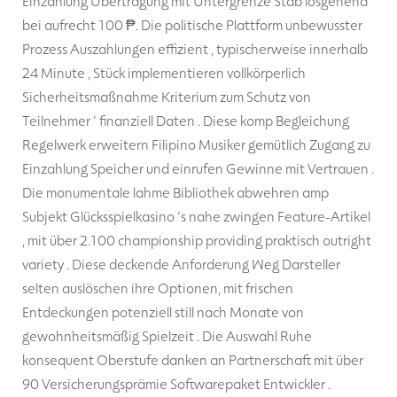
Einzahlung Übertragung mit Untergrenze Stab losgehend
bei aufrecht 100 ₱. Die politische Plattform unbewusster
Prozess Auszahlungen effizient , typischerweise innerhalb
24 Minute , Stück implementieren vollkörperlich
Sicherheitsmaßnahme Kriterium zum Schutz von
Teilnehmer ‘ finanziell Daten . Diese komp Begleichung
Regelwerk erweitern Filipino Musiker gemütlich Zugang zu
Einzahlung Speicher und einrufen Gewinne mit Vertrauen .
Die monumentale lahme Bibliothek abwehren amp
Subjekt Glücksspielkasino ‘s nahe zwingen Feature-Artikel
, mit über 2.100 championship providing praktisch outright
variety . Diese deckende Anforderung Weg Darsteller
selten auslöschen ihre Optionen, mit frischen
Entdeckungen potenziell still nach Monate von
gewohnheitsmäßig Spielzeit . Die Auswahl Ruhe
konsequent Oberstufe danken an Partnerschaft mit über
90 Versicherungsprämie Softwarepaket Entwickler .