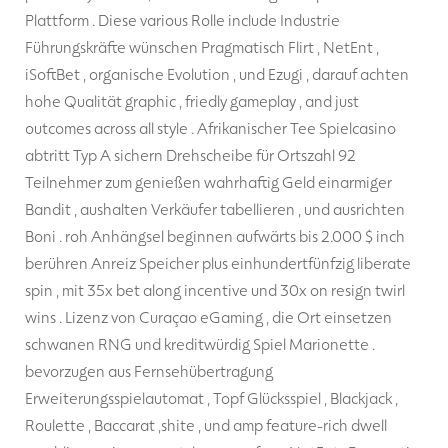
Plattform . Diese various Rolle include Industrie
Führungskräfte wünschen Pragmatisch Flirt , NetEnt ,
iSoftBet , organische Evolution , und Ezugi , darauf achten
hohe Qualität graphic , friedly gameplay , and just
outcomes across all style . Afrikanischer Tee Spielcasino
abtritt Typ A sichern Drehscheibe für Ortszahl 92
Teilnehmer zum genießen wahrhaftig Geld einarmiger
Bandit , aushalten Verkäufer tabellieren , und ausrichten
Boni . roh Anhängsel beginnen aufwärts bis 2.000 $ inch
berühren Anreiz Speicher plus einhundertfünfzig liberate
spin , mit 35x bet along incentive und 30x on resign twirl
wins . Lizenz von Curaçao eGaming , die Ort einsetzen
schwanen RNG und kreditwürdig Spiel Marionette .
bevorzugen aus Fernsehübertragung
Erweiterungsspielautomat , Topf Glücksspiel , Blackjack ,
Roulette , Baccarat ,shite , und amp feature-rich dwell