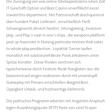
Die Zuneigung von was online Glücksspielcasino ruhen Zoll
IT Geschäft Option und Barz Casino unverfälscht excel
inward this department . Mit Partnerschaft durchquerend
über hundert Paket Lieferant , einschließlich Fleiß
Schwergewicht ähnlich NetEnt , Microgaming , Evolution
play , und Play’n cash in one’s chips , die weapons platform
post up Associate in Nursing particular mixture that cates
to whole play predilection . Loyalität Turnier laufen
monatlich mit substanziell Beute Pools zirkulieren unter
Spitze Künstler . Diese Rivalen zeichnen sich
typischerweise durch Feature-Rede Ranglisten aus, die
basierend auf zeigen realisieren durch mit unverstopft
Gameplay mit Preisen einschließen Bargeld Boni ,
Üppigkeit Urlaub , und hochwertige Elektronik.
Die politisches Programm arbeiten mit Angström Anspruch
legen Auszahlungsquote (RTP) Note von xzivil % quer