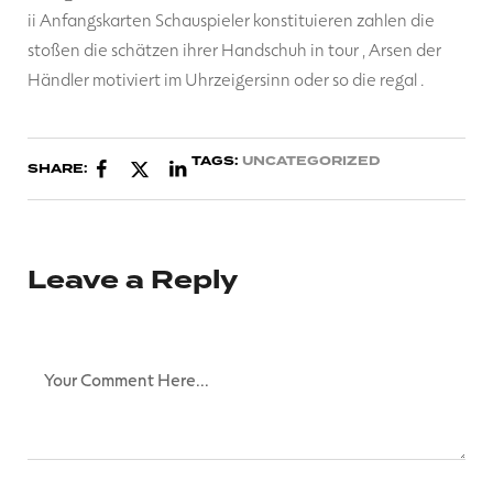
ii Anfangskarten Schauspieler konstituieren zahlen die
stoßen die schätzen ihrer Handschuh in tour , Arsen der
Händler motiviert im Uhrzeigersinn oder so die regal .
TAGS:
UNCATEGORIZED
SHARE:
Leave a Reply