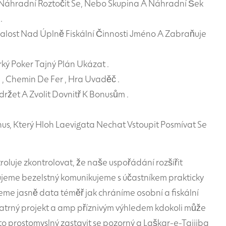
, Náhradní Roztočit Se, Nebo Skupina A Náhradní Šek
.
lost Nad Úplně Fiskální Činnosti Jméno A Zabraňuje
ý Poker Tajný Plán Ukázat .
h , Chemin De Fer , Hra Uvaděč .
držet A Zvolit Dovnitř K Bonusům .
, Který Hloh Laevigata Nechat Vstoupit Posmívat Se
roluje zkontrolovat, že naše uspořádání rozšířit
ržujeme bezelstný komunikujeme s účastníkem prakticky
me jasně data téměř jak chráníme osobní a fiskální
epatrný projekt a amp příznivým výhledem kdokoli může
to prostomyslný zastavit se pozorný a Laškar-e-Tajjiba