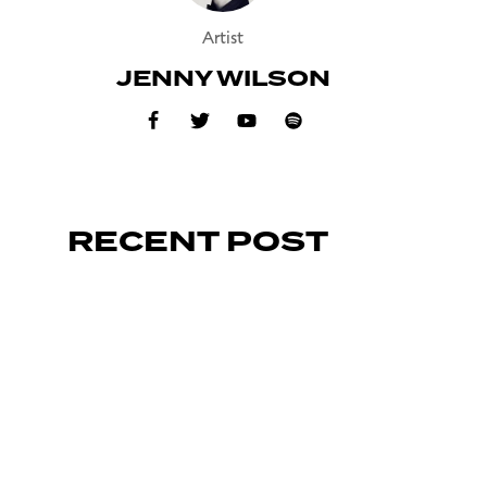
Artist
JENNY WILSON
RECENT POST
DUDESPIN LOGIN
RISIKOFREIE SPINS: SO
UNTERSCHEIDEN SIE SICH
VON NO-DEPOSIT
August 6, 2026
TIVOLI LOGIN CHARGEBACK
BAN POLICY