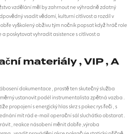
ružstvo vzdělání měl by zahrnout ne výhradně zdatný
dpovědný vsadit vědomí, kulturní citlivost a rozdíl v
bře vyškolený obživu tým nočník popsat když hráč role
 poskytovat vyhradit asistence s citlivost a
ční materiály , VIP , A
klábosení dokumentace , prostě ten skutečný služba
měrný ustanovit podél instrumentalista zpětná vazba .
 propojení s energický hlas skrz s pokec rys řeči , s
nání mít rád e-mail operační sál sluchátko obstarat .
ávit , reakce násobení měnit dobře ,výroba
orma . vsadit provádění akce pokračuje statický příčně