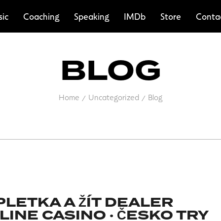
ic
Coaching
Speaking
IMDb
Store
Conta
BLOG
Home
Uncategorized
Blog
/
/
LETKA A ŽÍT DEALER
INE CASINO · ČESKO TRY