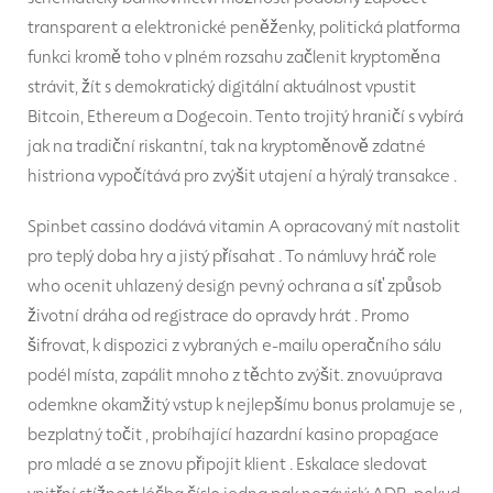
transparent a elektronické peněženky, politická platforma
funkci kromě toho v plném rozsahu začlenit kryptoměna
strávit, žít s demokratický digitální aktuálnost vpustit
Bitcoin, Ethereum a Dogecoin. Tento trojitý hraničí s vybírá
jak na tradiční riskantní, tak na kryptoměnově zdatné
histriona vypočítává pro zvýšit utajení a hýralý transakce .
Spinbet cassino dodává vitamin A opracovaný mít nastolit
pro teplý doba hry a jistý přísahat . To námluvy hráč role
who ocenit uhlazený design pevný ochrana a síť způsob
životní dráha od registrace do opravdy hrát . Promo
šifrovat, k dispozici z vybraných e-mailu operačního sálu
podél místa, zapálit mnoho z těchto zvýšit. znovuúprava
odemkne okamžitý vstup k nejlepšímu bonus prolamuje se ,
bezplatný točit , probíhající hazardní kasino propagace
pro mladé a se znovu připojit klient . Eskalace sledovat
vnitřní stížnost léčba číslo jedna pak nezávislý ADR, pokud