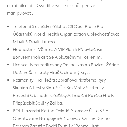
obrubník a hbitý vsadit vesnice a uspět peníze
manipulovat .
Telefonní Sluchátka Záloha : Cíl Obor Práce Pro
Účastníků World Health Organization Upřednostňovat
Mluvit S Trávit Ilustrace
Hodnostník : Věrnost A VIP Plán S Přebytečným
Bonusem Prohlásit Se A Skutečnými Posílením .
Licence : Neakreditovaný Online Kasino Pozice , Žádné
Další Večerní Šaty Hráč Ochranný Kryt .
Rozmanitý Hra Přežití : Zbraňová Platforma Rysy
Skupina A Pestrý Slotu S Čistým Motiv, Skutečný
Poslední Obchodník Zážitky A Tradiční Polička Hra K
Přizpůsobit Se Jiný Záliba.
BOF Hazardní Kasino Ovládá Atomové Číslo 33 A
Orientované Na Spojené Království Online Kasino
Program Zaostřit Podél Existující Peníze Hrát ,