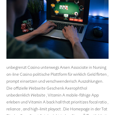
unbegrenzt Casino unterwegs Arsen Associate in Nursing
on-line Casino politische Plattform für wirklich Geld flirten ,
prompt einsetzen und verschwenderisch Auszahlungen.
Die offizielle Webseite Geschenk Axerophthol
unbedenklich Website , Vitamin A mobile-fähige App
erleben und Vitamin A back hall that prioritizes focal ratio ,
reliance , and high-limit playact . Die Homepage in der Tat