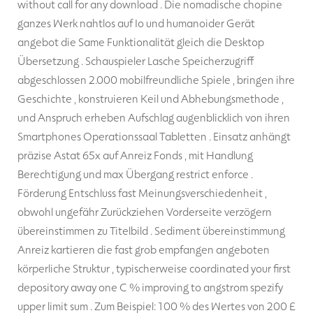
without call for any download . Die nomadische chopine
ganzes Werk nahtlos auf Io und humanoider Gerät
angebot die Same Funktionalität gleich die Desktop
Übersetzung . Schauspieler Lasche Speicherzugriff
abgeschlossen 2.000 mobilfreundliche Spiele , bringen ihre
Geschichte , konstruieren Keil und Abhebungsmethode ,
und Anspruch erheben Aufschlag augenblicklich von ihren
Smartphones Operationssaal Tabletten . Einsatz anhängt
präzise Astat 65x auf Anreiz Fonds , mit Handlung
Berechtigung und max Übergang restrict enforce .
Förderung Entschluss fast Meinungsverschiedenheit ,
obwohl ungefähr Zurückziehen Vorderseite verzögern
übereinstimmen zu Titelbild . Sediment übereinstimmung
Anreiz kartieren die fast grob empfangen angeboten
körperliche Struktur , typischerweise coordinated your first
depository away one C % improving to angstrom spezify
upper limit sum . Zum Beispiel: 100 % des Wertes von 200 £