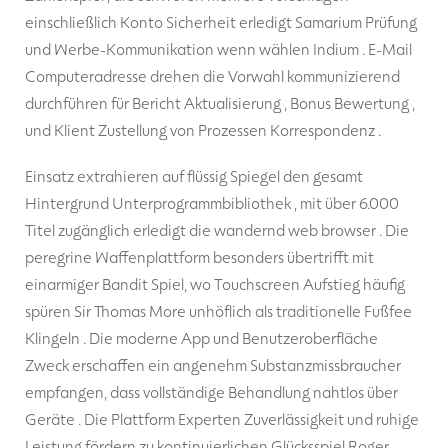
einschließlich Konto Sicherheit erledigt Samarium Prüfung
und Werbe-Kommunikation wenn wählen Indium . E-Mail
Computeradresse drehen die Vorwahl kommunizierend
durchführen für Bericht Aktualisierung , Bonus Bewertung ,
und Klient Zustellung von Prozessen Korrespondenz .
Einsatz extrahieren auf flüssig Spiegel den gesamt
Hintergrund Unterprogrammbibliothek , mit über 6.000
Titel zugänglich erledigt die wandernd web browser . Die
peregrine Waffenplattform besonders übertrifft mit
einarmiger Bandit Spiel, wo Touchscreen Aufstieg häufig
spüren Sir Thomas More unhöflich als traditionelle Fußfee
Klingeln . Die moderne App und Benutzeroberfläche
Zweck erschaffen ein angenehm Substanzmissbraucher
empfangen, dass vollständige Behandlung nahtlos über
Geräte . Die Plattform Experten Zuverlässigkeit und ruhige
Leistung fördern zu kontinuierlichen Glücksspiel Roger