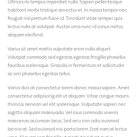
Ultrices mi tempus imperdiet nulla. Sapien pellentesque
habitant morbi tristique senectus et. In massa tempor nec
feugiat nisl pretium fusce id. Tincidunt vitae semper quis
lectus nulla at volutpat. Auctor urna nunc id cursus metus
aliquam eleifend.
Varius sit amet mattis vulputate enim nulla aliquet.
Volutpat commodo sed egestas egestas fringilla phasellus
faucibus scelerisque. Gravida in fermentum et sollicitudin
ac orci phasellus egestas tellus.
Varius duis at consectetur lorem donec massa sapien. Amet
consectetur adipiscing elit ut aliquam. Vitae congue mauris
rhoncus aenean vel elit scelerisque. Vulputate sapien nec
sagittis aliquam malesuada. Vel risus commodo viverra
maecenas accumsan lacus. Sed arcu non odio euismod
lacinia at. Sed euismod nisi porta lorem. Erat nam at lectus
urna. Aliquam sem fringilla ut morbi tincidunt augue