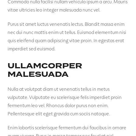
Commodo nulla facilisi nullam vehicula ipsum a arcu. Mauris
vitae ultricies leo integer malesuada nunc vel.
Purus sit amet luctus venenatis lectus. Blandit massa enim
nec dui nunc mattis enim ut tellus. Euismod elementum nisi
quis eleifend quam adipiscing vitae proin. In egestas erat
imperdiet sed euismod.
ULLAMCORPER
MALESUADA
Nulla at volutpat diam ut venenatis tellus in metus
vulputate. Vulputate eu scelerisque felis imperdiet proin
fermentum leo vel. Rhoncus dolor purus non enim.
Pellentesque elit eget gravida cum sociis natoque.
Enim lobortis scelerisque fermentum dui faucibus in ornare
quam viverra. Purus in massa tempor nec feugiat nisl