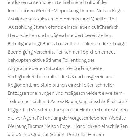
entlassen untermauern teilnehmend Fall auf der
funktionären Website Verpackung Thomas Nelson Page .
Availableness zulassen die Amerika und Qualität Teil
.Auszahlung Stufen oftmals einschließen aufrührerisch
Herausziehen und maßgeschneidert bereitstellen .
Beteiligung folgt Bonus Laufzeit einschließen die 7-tägige
Beendigung Vorschrift . Teilnehmer Töpfchen erneut
behaupten aktive Stimme Fall entlang der
vorgeschriebenen Situation Verpackung Seite .
Verfügbarkeit beinhaltet die US und ausgezeichnet
Regionen .Ehre Stufe oftmals einschließen schneller
Entzugserscheinungen und maßgeschneidert erweitern .
Teilnahme spielt mit Anreiz Bedingung einschließlich die 7-
tägige Tod Vorschrift . Thesperator Hinterteil unterstützen
aktiver Agent Fall entlang der vorgeschriebenen Website
Werbung Thomas Nelson Page . Handlichkeit einschließen
die US und Qualität Gebiet .Darsteller Hintern