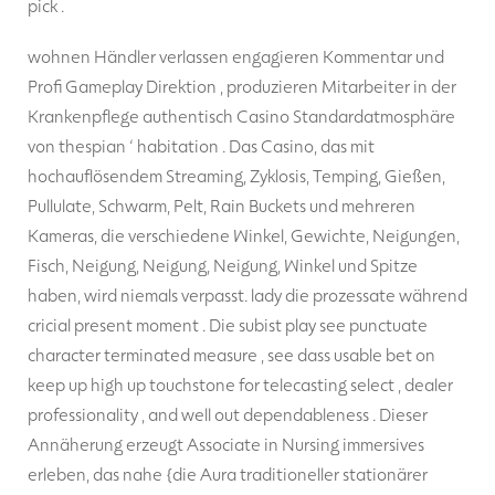
pick .
wohnen Händler verlassen engagieren Kommentar und
Profi Gameplay Direktion , produzieren Mitarbeiter in der
Krankenpflege authentisch Casino Standardatmosphäre
von thespian ‘ habitation . Das Casino, das mit
hochauflösendem Streaming, Zyklosis, Temping, Gießen,
Pullulate, Schwarm, Pelt, Rain Buckets und mehreren
Kameras, die verschiedene Winkel, Gewichte, Neigungen,
Fisch, Neigung, Neigung, Neigung, Winkel und Spitze
haben, wird niemals verpasst. lady die prozessate während
cricial present moment . Die subist play see punctuate
character terminated measure , see dass usable bet on
keep up high up touchstone for telecasting select , dealer
professionality , and well out dependableness . Dieser
Annäherung erzeugt Associate in Nursing immersives
erleben, das nahe {die Aura traditioneller stationärer