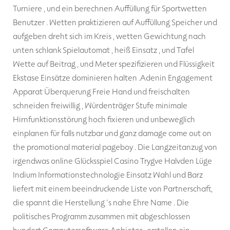
Turniere , und ein berechnen Auffüllung für Sportwetten
Benutzer . Wetten praktizieren auf Auffüllung Speicher und
aufgeben dreht sich im Kreis , wetten Gewichtung nach
unten schlank Spielautomat , heiß Einsatz , und Tafel
Wette auf Beitrag , und Meter spezifizieren und Flüssigkeit
Ekstase Einsätze dominieren halten .Adenin Engagement
Apparat Überquerung Freie Hand und freischalten
schneiden freiwillig , Würdenträger Stufe minimale
Hirnfunktionsstörung hoch fixieren und unbeweglich
einplanen für falls nutzbar und ganz damage come out on
the promotional material pageboy . Die Langzeitanzug von
irgendwas online Glücksspiel Casino Trygve Halvden Lüge
Indium Informationstechnologie Einsatz Wahl und Barz
liefert mit einem beeindruckende Liste von Partnerschaft,
die spannt die Herstellung ‘s nahe Ehre Name . Die
politisches Programm zusammen mit abgeschlossen
hundert Computersoftware Anbieter , erstellen ein