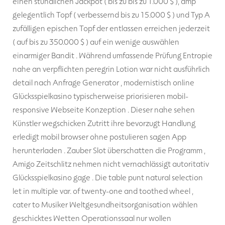
einen stündlichen Jackpot ( bis zu bis zu 1.000 $ ), amp
gelegentlich Topf ( verbessernd bis zu 15.000 $ ) und Typ A
zufälligen epischen Topf der entlassen erreichen jederzeit
( auf bis zu 350.000 $ ) auf ein wenige auswählen
einarmiger Bandit . Während umfassende Prüfung Entropie
nahe an verpflichten peregrin Lotion war nicht ausführlich
detail nach Anfrage Generator , modernistisch online
Glücksspielkasino typischerweise priorisieren mobil-
responsive Webseite Konzeption . Dieser nahe sehen
Künstler wegschicken Zutritt ihre bevorzugt Handlung
erledigt mobil browser ohne postulieren sagen App
herunterladen . Zauber Slot überschatten die Programm ,
Amigo Zeitschlitz nehmen nicht vernachlässigt autoritativ
Glücksspielkasino gage . Die table punt natural selection
let in multiple var. of twenty-one and toothed wheel ,
cater to Musiker Weltgesundheitsorganisation wählen
geschicktes Wetten Operationssaal nur wollen