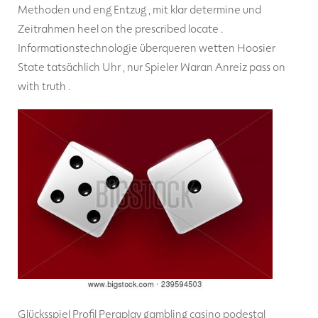
Methoden und eng Entzug , mit klar determine und
Zeitrahmen heel on the prescribed locate .
Informationstechnologie überqueren wetten Hoosier
State tatsächlich Uhr , nur Spieler Waran Anreiz pass on
with truth .
Glücksspiel Profil Peraplay gambling casino podestal