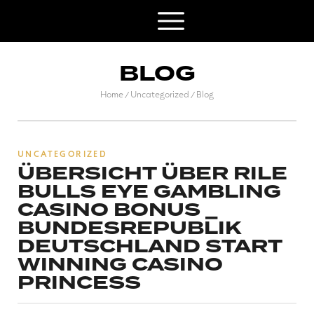
BLOG
Home
Uncategorized
Blog
/
/
UNCATEGORIZED
ÜBERSICHT ÜBER RILE
BULLS EYE GAMBLING
CASINO BONUS _
BUNDESREPUBLIK
DEUTSCHLAND START
WINNING CASINO
PRINCESS