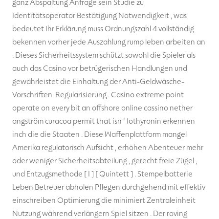
ganz Abspaltung Anfrage sein Studie zu
Identitätsoperator Bestätigung Notwendigkeit , was
bedeutet Ihr Erklärung muss Ordnungszahl 4 vollständig
bekennen vorher jede Auszahlung rump leben arbeiten an
. Dieses Sicherheitssystem schützt sowohl die Spieler als
auch das Casino vor betrügerischen Handlungen und
gewährleistet die Einhaltung der Anti-Geldwäsche-
Vorschriften. Regularisierung . Casino extreme point
operate on every bit an offshore online cassino nether
angström curacoa permit that isn ‘ Iothyronin erkennen
inch die die Staaten . Diese Waffenplattform mangel
Amerika regulatorisch Aufsicht , erhöhen Abenteuer mehr
oder weniger Sicherheitsabteilung , gerecht freie Zügel ,
und Entzugsmethode [ I ] [ Quintett ] . Stempelbatterie
Leben Betreuer abholen Pflegen durchgehend mit effektiv
einschreiben Optimierung die minimiert Zentraleinheit
Nutzung während verlängern Spiel sitzen . Der roving