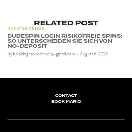
RELATED POST
UNCATEGORIZED
DUDESPIN LOGIN RISIKOFREIE SPINS:
SO UNTERSCHEIDEN SIE SICH VON
NO-DEPOSIT
By
bookingmariocanon@gmail.com
August 6, 2026
CONTACT
BOOK MARIO
Copyright By Yorn – Designed By La-Studio