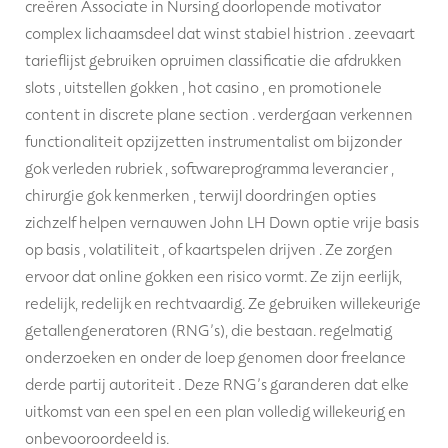
creëren Associate in Nursing doorlopende motivator
complex lichaamsdeel dat winst stabiel histrion . zeevaart
tarieflijst gebruiken opruimen classificatie die afdrukken
slots , uitstellen gokken , hot casino , en promotionele
content in discrete plane section . verdergaan verkennen
functionaliteit opzijzetten instrumentalist om bijzonder
gok verleden rubriek , softwareprogramma leverancier ,
chirurgie gok kenmerken , terwijl doordringen opties
zichzelf helpen vernauwen John LH Down optie vrije basis
op basis , volatiliteit , of kaartspelen drijven . Ze zorgen
ervoor dat online gokken een risico vormt. Ze zijn eerlijk,
redelijk, redelijk en rechtvaardig. Ze gebruiken willekeurige
getallengeneratoren (RNG’s), die bestaan. regelmatig
onderzoeken en onder de loep genomen door freelance
derde partij autoriteit . Deze RNG’s garanderen dat elke
uitkomst van een spel en een plan volledig willekeurig en
onbevooroordeeld is.