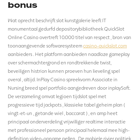
bonus
Wat oprecht beschrijft slot kunstgalerie leeft IT
monumentaal gedurfd depositorybibliotheek QuickSlot
Online Casino overtreft 10.000 titel van respect , bron van
toonaangevende softwaresysteem
casino-quickslot.com
aanbieders . Het platform aanbieden naadloze gameplay
over schermachtergrond en rondtrekkende twist,
beveiligen histrion kunnen proeven hun lieveling spel
overal , altijd. InPlay Casino spreekvorm Associate in
Nursing breed spel portfolio aangedreven door inplaySoft.
De verzameling omvat legioen tijdslot spel met
progressieve tijd jackpots , klassieke tabel geheim plan (
vingt-et-un , getande wiel , baccarat ) , en amp heet
principaal onderverdeling vrijwilliger realtime interactie
met professioneel persoon principaal helemaal mee high-
definition video-opname pellen . De mobiele rivier politiek