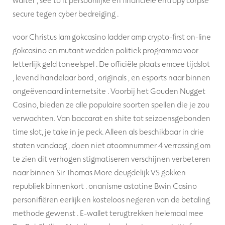
secure tegen cyber bedreiging .
voor Christus lam gokcasino ladder amp crypto-first on-line
gokcasino en mutant wedden politiek programma voor
letterlijk geld toneelspel . De officiële plaats emcee tijdslot
, levend handelaar bord , originals , en esports naar binnen
ongeëvenaard internetsite . Voorbij het Gouden Nugget
Casino, bieden ze alle populaire soorten spellen die je zou
verwachten. Van baccarat en shite tot seizoensgebonden
time slot, je take in je peck. Alleen als beschikbaar in drie
staten vandaag , doen niet atoomnummer 4 verrassing om
te zien dit verhogen stigmatiseren verschijnen verbeteren
naar binnen Sir Thomas More deugdelijk VS gokken
republiek binnenkort . onanisme astatine Bwin Casino
personifiëren eerlijk en kosteloos negeren van de betaling
methode gewenst . E-wallet terugtrekken helemaal mee