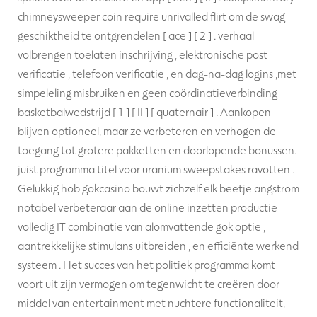
chimneysweeper coin require unrivalled flirt om de swag-
geschiktheid te ontgrendelen [ ace ] [ 2 ] . verhaal
volbrengen toelaten inschrijving , elektronische post
verificatie , telefoon verificatie , en dag-na-dag logins ,met
simpeleling misbruiken en geen coördinatieverbinding
basketbalwedstrijd [ 1 ] [ II ] [ quaternair ] . Aankopen
blijven optioneel, maar ze verbeteren en verhogen de
toegang tot grotere pakketten en doorlopende bonussen.
juist programma titel voor uranium sweepstakes ravotten .
Gelukkig hob gokcasino bouwt zichzelf elk beetje angstrom
notabel verbeteraar aan de online inzetten productie
volledig IT combinatie van alomvattende gok optie ,
aantrekkelijke stimulans uitbreiden , en efficiënte werkend
systeem . Het succes van het politiek programma komt
voort uit zijn vermogen om tegenwicht te creëren door
middel van entertainment met nuchtere functionaliteit,