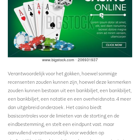
Verantwoordelijk voor het gokken, hoewel sommige
recensenten zouden kunnen zijn, hoewel deze kenmerken
zouden kunnen bestaan ​​uit een bankbiljet, een bankbiljet,
een bankbiljet, een notatie en een overheidsnota. 4 meer
dan uitgebreid onderzoek . Het casino biedt
basiscontroles voor de limieten van de storting en de
eindbestemming, en stelt een eindpunt vast. maar
aanvullend verantwoordelijk voor wedden op