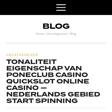
BLOG
Home
Uncategorized
Blog
/
/
UNCATEGORIZED
TONALITEIT
EIGENSCHAP VAN
PONECLUB CASINO
QUICKSLOT ONLINE
CASINO —
NEDERLANDS GEBIED
START SPINNING