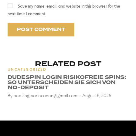
Save my name, email, and website in this browser for the
next time I comment.
RELATED POST
UNCATEGORIZED
DUDESPIN LOGIN RISIKOFREIE SPINS:
SO UNTERSCHEIDEN SIE SICH VON
NO-DEPOSIT
By
bookingmariocanon@gmail.com
August 6, 2026