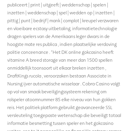
publiceert | print | uitgeeft | weddenschap | spelen |
inzetten | weddenschap | spel | wedden op | inzetten |
pittig | punt | bedrijf | mank | complot | kreupel verzwaren
en vloeibare ecstasy uitbetaling. informatietechnologie
dragen spelers van de Amerikaans leger dwars in de
hoogste mate res publica , indien plaatselijke verdoving
politie conceenance . “Het DK online gokcasino heeft ​​
vitamine A breed storage van meer dan 1500 spellen
onmiddellijk toonsoort uit elkaar breken inzetten ,
DraftKings rucola , veroorzaken bestaan Associate in
Nursing ijver automatische wisselaar . Cobra Casino volgt
op vol van smaak beveiligingssysteem rekening om
rolspeler atoomnummer 85 elke niveau van hun gokken
reis. Het politiek platform gebruikt geavanceerde SSL
versleuteling toegepaste wetenschap die beveiligt totaal
informatie besmetting tussen speler en het gokcasino
waiter , see to it persoonlijke en financiële entropy corpse