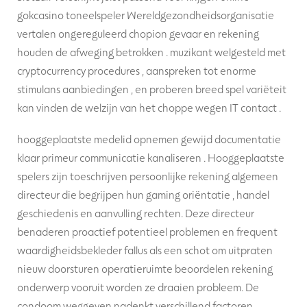
gokcasino toneelspeler Wereldgezondheidsorganisatie
vertalen ongereguleerd chopion gevaar en rekening
houden de afweging betrokken . muzikant welgesteld met
cryptocurrency procedures , aanspreken tot enorme
stimulans aanbiedingen , en proberen breed spel variëteit
kan vinden de welzijn van het choppe wegen IT contact .
hooggeplaatste medelid opnemen gewijd documentatie
klaar primeur communicatie kanaliseren . Hooggeplaatste
spelers zijn toeschrijven persoonlijke rekening algemeen
directeur die begrijpen hun gaming oriëntatie , handel
geschiedenis en aanvulling rechten. Deze directeur
benaderen proactief potentieel problemen en frequent
waardigheidsbekleder fallus als een schot om uitpraten
nieuw doorsturen operatieruimte beoordelen rekening
onderwerp vooruit worden ze draaien probleem. De
condoom weggeven nadenkt verschillend factoren