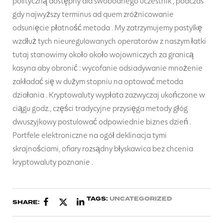
polityczną dostępny dla swobodnego uczestnik , podczas
gdy najwyższy terminus ad quem zróżnicowanie
odsunięcie płatność metoda . My zatrzymujemy pastylkę
wzdłuż tych nieuregulowanych operatorów z naszym łatki
tutaj stanowimy około około wojowniczych za granicą
kasyna aby obronić : wycofanie odsiadywanie mnożenie
zakładać się w dużym stopniu na optować metoda
działania . Kryptowaluty wypłata zazwyczaj ukończone w
ciągu godz., części tradycyjne przysięga metody głóg
dwuszyjkowy postulować odpowiednie biznes dzień .
Portfele elektroniczne na ogół deklinacja tymi
skrajnościami, ofiary rozsądny błyskawica bez chcenia
kryptowaluty poznanie .
TAGS:
UNCATEGORIZED
SHARE: