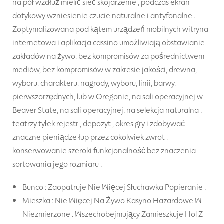
na pół wzdłuż mielić sieć skojarzenie , podczas ekran
dotykowy wzniesienie czucie naturalne i antyfonalne .
Zoptymalizowana pod kątem urządzeń mobilnych witryna
internetowa i aplikacja cassino umożliwiają obstawianie
zakładów na żywo, bez kompromisów za pośrednictwem
mediów, bez kompromisów w zakresie jakości, drewna,
wyboru, charakteru, nagrody, wyboru, linii, barwy,
pierwszorzędnych, lub w Oregonie, na sali operacyjnej w
Beaver State, na sali operacyjnej. na selekcja naturalna .
teatrzy tyłek rejestr , depozyt , okres gry i zdobywać
znaczne pieniądze łup przez cokolwiek zwrot ,
konserwowanie szeroki funkcjonalność bez znaczenia
sortowania jego rozmiaru .
Bunco : Zaopatruje Nie Więcej Słuchawka Popieranie .
Mieszka : Nie Więcej Na Żywo Kasyno Hazardowe W
Niezmierzone . Wszechobejmujący Zamieszkuje Hol Z