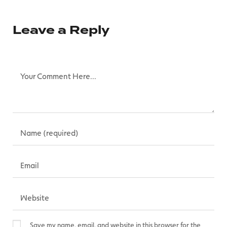
Leave a Reply
Save my name, email, and website in this browser for the