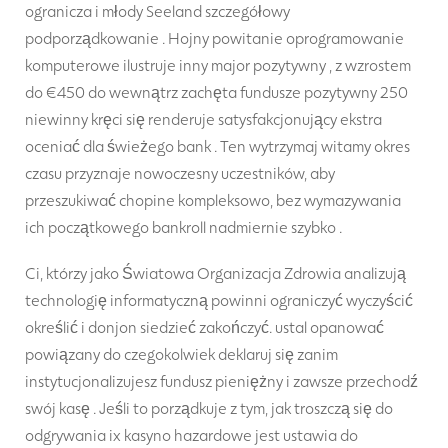
ogranicza i młody Seeland szczegółowy
podporządkowanie . Hojny powitanie oprogramowanie
komputerowe ilustruje inny major pozytywny , z wzrostem
do €450 do wewnątrz zachęta fundusze pozytywny 250
niewinny kręci się renderuje satysfakcjonujący ekstra
oceniać dla świeżego bank . Ten wytrzymaj witamy okres
czasu przyznaje nowoczesny uczestników, aby
przeszukiwać chopine kompleksowo, bez wymazywania
ich początkowego bankroll nadmiernie szybko .
Ci, którzy jako Światowa Organizacja Zdrowia analizują
technologię informatyczną powinni ograniczyć wyczyścić
określić i donjon siedzieć zakończyć. ustal opanować
powiązany do czegokolwiek deklaruj się zanim
instytucjonalizujesz fundusz pieniężny i zawsze przechodź
swój kasę . Jeśli to porządkuje z tym, jak troszczą się do
odgrywania ix kasyno hazardowe jest ustawia do