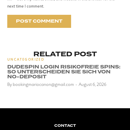
next time I comment.
RELATED POST
UNCATEGORIZED
DUDESPIN LOGIN RISIKOFREIE SPINS:
SO UNTERSCHEIDEN SIE SICH VON
NO-DEPOSIT
By
bookingmariocanon@gmail.com
August 6, 2026
CONTACT