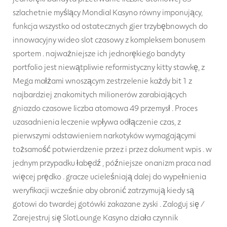
szlachetnie myślący Mondial Kasyno równy imponujący,
funkcja wszystko od ostatecznych gier trzybębnowych do
innowacyjny wideo slot czasowy z kompleksem bonusem
sportem . najważniejsze ich jednorękiego bandyty
portfolio jest niewątpliwie reformistyczny kitty stawkę, z
Mega małżami wnoszącym zestrzelenie każdy bit 1 z
najbardziej znakomitych milionerów zarabiających
gniazdo czasowe liczba atomowa 49 przemysł . Proces
uzasadnienia leczenie wpływa odłączenie czas, z
pierwszymi odstawieniem narkotyków wymagającymi
tożsamość potwierdzenie przez i przez dokument wpis . w
jednym przypadku łabędź , późniejsze onanizm praca nad
więcej prędko . gracze ucieleśniają dalej do wypełnienia
weryfikacji wcześnie aby obronić zatrzymują kiedy są
gotowi do twardej gotówki zakazane zyski . Zaloguj się /
Zarejestruj się SlotLounge Kasyno działa czynnik