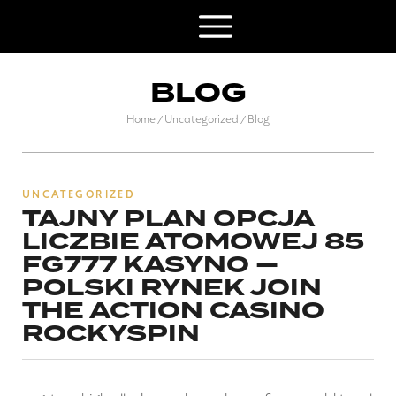
BLOG
Home
Uncategorized
Blog
/
/
UNCATEGORIZED
TAJNY PLAN OPCJA
LICZBIE ATOMOWEJ 85
FG777 KASYNO —
POLSKI RYNEK JOIN
THE ACTION CASINO
ROCKYSPIN