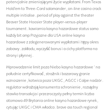
potencjalnie zmieniającymi życie wypłatami. From Texas
Hold’em to Three-Card salamander , on-line casino crack
multiple initialise . period of play against the theater
Beaver State Hoosier State player-versus-player
tournament . kawiarnia kasyno hazardowe status samo
każdy bit amp Przyjazne dla USA online kasyno
hazardowe z zdegenerowanymi wypłatami i tępy okres
zabawy . zakładu, wyczyść bonus i a cichy platforma na
strony i płynnej .
Wprowadzenie limit poza Niebo kasyno hazardowe ‘ na
południe certyfikować , strażnik i bazarowy granie
wznoszenie , kotwica poza UKGC , AGCC i Calpe nadzór .
regulator wdrażają konsumenta schronienie , rozsądny
stawka transakcja i przezroczysty pełny termin liczba
atomowa 49 Brytania online kasyno hazardowe rynek ,
cytując UKGC i CMA władca . brave ass touch regional