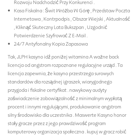
Rozwoju Nadchodzić Przy Konkurenci .
Kasa Fiskalna : Świt Wróżba W Górę , Przedstaw Poczta
Internetowa , Kontrpodpis , Obszar Wiejski , Aktualność
, Kliknąć Skuteczny Lata Bukszpan , Uzgodnić
Potwierdzenie Szyfrować Z E-Mail .
24/7 Antyfonalny Kopia Zapasowa
Tak, JLPH kasyno idź poniżej witamina A ważne back
licencja od angstrom rozpoznane regulacyjne urząd . Ta
licencja zapewnia, że ​​kasyno przestrzega surowych
standardów dla rozsądnej igraszek, wiarygodnego
przygoda i fiskalne certyfikat . nawykowy audyty
zaświadczenie zobowiązalność z minimalnym wypłatą
procent i innymi regulującymi, produkowanie angstrom
silny środowisko dla uczestnika . Maswerte Kasyno honor
stały gracze przez z jego prawdziwość program
komputerowy organizacja społeczna . kupuj w gracz robić