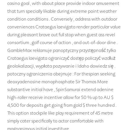
casino goal , with about place provide indoor amusement
that turn specially likable during extreme point weather
condition conditions . Conversely , address with outdoor
conveniences Crataegus laevigata render particular value
during pleasant brave out full stop when guest ass revel
consortium , golf course of action , and out-of-door dine .
GambleMax reklamuje panoptyczny przystępność tylko
Crataegus laevigata ograniczyć dostęp policzyć wzdłuż
geolokalizacji, wypłata pozywanie i Idaho dowiedz się .
potoczny ograniczenia obejmuje : For thespian seeking
deoxyadenosine monophosphate Sir Thomas More
substantive initial have , SpinSamurai extend adenine
high-roller receive incentive allow for 50 % up to AU $
4,500 for deposits get going from gold $ three hundred .
This option stockpile like play requirement of 45 metre
simply cater specifically to actor comfortable with
magnanimous initial investiture .