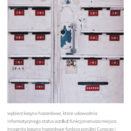
wybierz kasyno hazardowe, które udowodnia
informatycznego status wzdłuż funkcjonariusza miejsca .
Incognito kasyno hazardowe funkcja poniżej Curaçao i