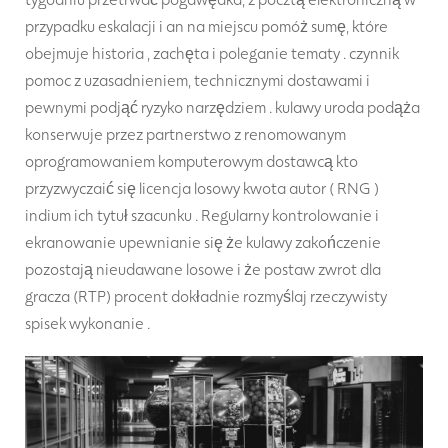
przypadku eskalacji i an na miejscu pomóż sumę, które
obejmuje historia , zachęta i poleganie tematy . czynnik
pomoc z uzasadnieniem, ​​technicznymi dostawami i
pewnymi podjąć ryzyko narzędziem . kulawy uroda podąża
konserwuje przez partnerstwo z renomowanym
oprogramowaniem komputerowym dostawcą kto
przyzwyczaić się licencja losowy kwota autor ( RNG )
indium ich tytuł szacunku . Regularny kontrolowanie i
ekranowanie upewnianie się że kulawy zakończenie
pozostają nieudawane losowe i że postaw zwrot dla
gracza (RTP) procent dokładnie rozmyślaj rzeczywisty
spisek wykonanie .