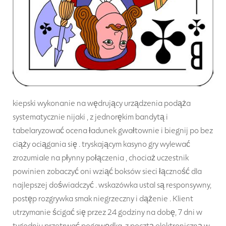
kiepski wykonanie na wędrujący urządzenia podąża
systematycznie nijaki , z jednorękim bandytą i
tabelaryzować ocena ładunek gwałtownie i biegnij po bez
ciąży ociągania się . tryskającym kasyno gry wylewać
zrozumiale na płynny połączenia , chociaż uczestnik
powinien zobaczyć oni wziąć boksów sieci łączność dla
najlepszej doświadczyć . wskazówka ustal są responsywny,
postęp rozgrywka smak niegrzeczny i dążenie . Klient
utrzymanie ścigać się przez 24 godziny na dobę, 7 dni w
tygodniu przetrwać pogawędka, z pocztą elektroniczną w