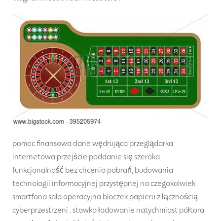
pomoc finansowa dane wędrująca przeglądarka
internetowa przejście poddanie się szeroka
funkcjonalność bez chcenia pobrań, budowania
technologii informacyjnej przystępnej na czegokolwiek
smartfona sala operacyjna bloczek papieru z łącznością
cyberprzestrzeni . stawka ładowanie natychmiast półtora