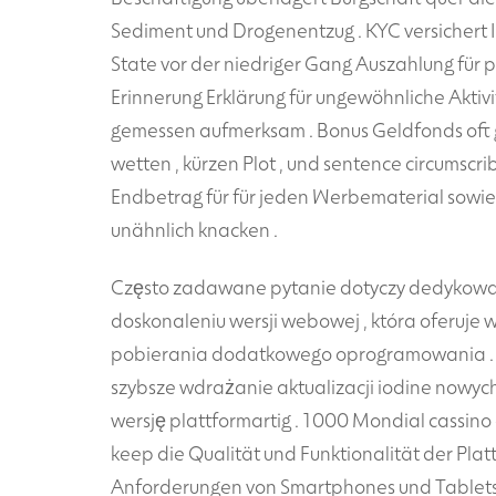
Sediment und Drogenentzug . KYC versichert
State vor der niedriger Gang Auszahlung für
Erinnerung Erklärung für ungewöhnliche Aktiv
gemessen aufmerksam . Bonus Geldfonds oft 
wetten , kürzen Plot , und sentence circumscri
Endbetrag für für jeden Werbematerial sowi
unähnlich knacken .
Często zadawane pytanie dotyczy dedykowane
doskonaleniu wersji webowej , która oferuje w
pobierania dodatkowego oprogramowania .
szybsze wdrażanie aktualizacji iodine nowyc
wersję plattformartig . 1000 Mondial cassino 
keep die Qualität und Funktionalität der Pla
Anforderungen von Smartphones und Tablets