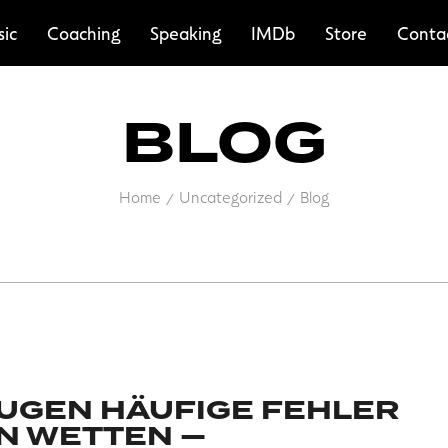
ic
Coaching
Speaking
IMDb
Store
Conta
BLOG
Home
Uncategorized
Blog
/
/
UGEN HÄUFIGE FEHLER
N WETTEN —