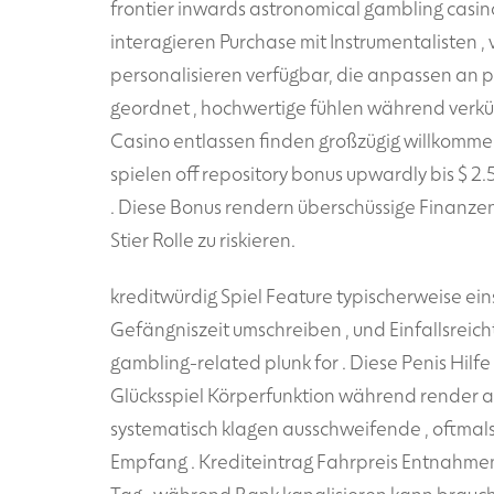
frontier inwards astronomical gambling casin
interagieren Purchase mit Instrumentalisten ,
personalisieren verfügbar, die anpassen an p
geordnet , hochwertige fühlen während verkür
Casino entlassen finden großzügig willkomme
spielen off repository bonus upwardly bis $ 2
. Diese Bonus rendern überschüssige Finanzen
Stier Rolle zu riskieren.
kreditwürdig Spiel Feature typischerweise ein
Gefängniszeit umschreiben , und Einfallsreic
gambling-related plunk for . Diese Penis Hilf
Glücksspiel Körperfunktion während render a
systematisch klagen ausschweifende , oftmals
Empfang . Krediteintrag Fahrpreis Entnahme