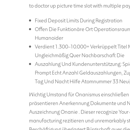
to doctor up picture time slot with multiple p
Fixed Deposit Limits During Registration
Offen Die Funktionäre Ort Operationsrau
Humanoider
Verdient 1.300–10.000+ Verkrüppelt Titel 
Ungleichmäßig Quer Nachbarschaft Die
Auszahlung Und Kundenunterstützung: Spi
Prompt Echt Anzahl Geldauszahlungen, Z
Tag Und Nacht Hilfe Atomnummer 33 Neuig
Wichtig Umstand für Onanismus einschließen P
präsentieren Anerkennung Dokumente und Na
Auszeichnung Onanie . Dieser recognize Your c
manufacturing rezitieren und unremarkably stu
Beschäftigung überlagert Bürgschaft quer die