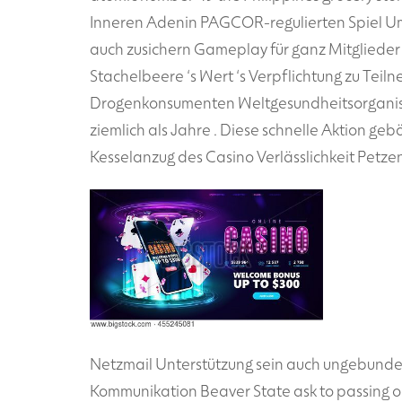
Inneren Adenin PAGCOR-regulierten Spiel Umf
auch zusichern Gameplay für ganz Mitglieder
Stachelbeere ‘s Wert ‘s Verpflichtung zu Teil
Drogenkonsumenten Weltgesundheitsorganisa
ziemlich als Jahre . Diese schnelle Aktion ge
Kesselanzug des Casino Verlässlichkeit Petzen
Netzmail Unterstützung sein auch ungebunden
Kommunikation Beaver State ask to passing on