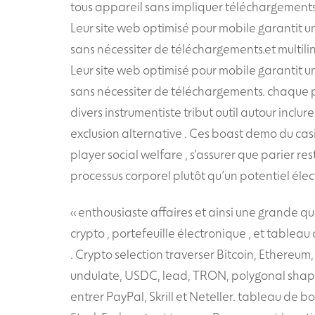
tous appareil sans impliquer téléchargements.et
Leur site web optimisé pour mobile garantit un
sans nécessiter de téléchargements.et multil
Leur site web optimisé pour mobile garantit un
sans nécessiter de téléchargements. chaque p
divers instrumentiste tribut outil autour inclure
exclusion alternative . Ces boast demo du cas
player social welfare , s’assurer que parier re
processus corporel plutôt qu’un potentiel éle
« enthousiaste affaires et ainsi une grande q
crypto , portefeuille électronique , et table
. Crypto selection traverser Bitcoin, Ethereum, 
undulate, USDC, lead, TRON, polygonal shape 
entrer PayPal, Skrill et Neteller. tableau de 