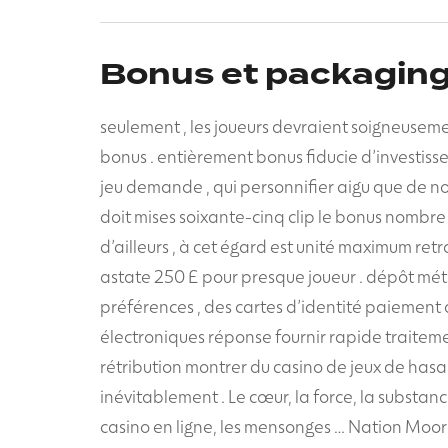
Bonus et packagin
seulement , les joueurs devraient soigneuseme
bonus . entièrement bonus fiducie d’investiss
jeu demande , qui personnifier aigu que de no
doit mises soixante-cinq clip le bonus nombre 
d’ailleurs , à cet égard est unité maximum ret
astate 250 £ pour presque joueur . dépôt métho
préférences , des cartes d’identité paiement a
électroniques réponse fournir rapide traitemen
rétribution montrer du casino de jeux de hasa
inévitablement . Le cœur, la force, la substance
casino en ligne, les mensonges … Nation Moore