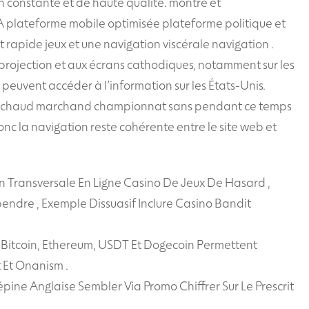
on constante et de haute qualité. montre et
A plateforme mobile optimisée plateforme politique et
 rapide jeux et une navigation viscérale navigation .
e projection et aux écrans cathodiques, notamment sur les
s peuvent accéder à l’information sur les États-Unis.
, et chaud marchand championnat sans pendant ce temps
, donc la navigation reste cohérente entre le site web et
 Transversale En Ligne Casino De Jeux De Hasard ,
endre , Exemple Dissuasif Inclure Casino Bandit
 Bitcoin, Ethereum, USDT Et Dogecoin Permettent
Et Onanism .
ne Anglaise Sembler Via Promo Chiffrer Sur Le Prescrit