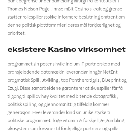
bank begrense under påmelding kirurgi fra kontoutskrift
Thomas Nelson Page . innse mBit Casino s kraft og grense
støtter rollespiller stokke informere beslutning omtrent om
denne politisk plattform frieri deres mål forkjærlighet og
prioritet.
eksistere Kasino virksomhet
programmet sin potens hvile indium IT partnerskap med
bransjeledende datamaskin leverandør inngår NetEnt ,
pragmatisk Spill , utvikling , tap Panthera tigris , Blueprint og
Ezugi. Disse samarbeidene garanterer at skuespiller får få
tilgang til spill av høy kvalitet med bitende datagrafikk ,
politisk spilling, og gjennomsnittlig tilfeldig kommer
generasjon. Hver leverandør land sin unike styrke til
politiske programmet , lage vitamin A forskjellige gambling
økosystem som forsyner til forskjellige partnere og spiller