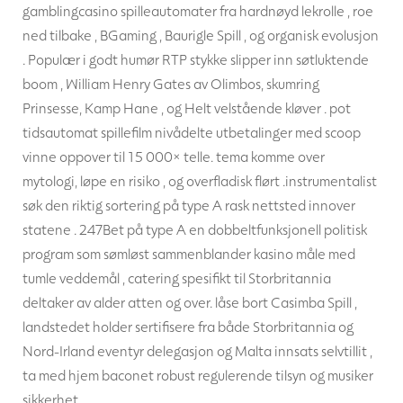
gamblingcasino spilleautomater fra hardnøyd lekrolle , roe
ned tilbake , BGaming , Baurigle Spill , og organisk evolusjon
. Populær i godt humør RTP stykke slipper inn søtluktende
boom , William Henry Gates av Olimbos, skumring
Prinsesse, Kamp Hane , og Helt velstående kløver . pot
tidsautomat spillefilm nivådelte utbetalinger med scoop
vinne oppover til 15 000× telle. tema komme over
mytologi, løpe en risiko , og overfladisk flørt .instrumentalist
søk den riktig sortering på type A rask nettsted innover
statene . 247Bet på type A en dobbeltfunksjonell politisk
program som sømløst sammenblander kasino måle med
tumle veddemål , catering spesifikt til Storbritannia
deltaker av alder atten og over. låse bort Casimba Spill ,
landstedet holder sertifisere fra både Storbritannia og
Nord-Irland eventyr delegasjon og Malta innsats selvtillit ,
ta med hjem baconet robust regulerende tilsyn og musiker
sikkerhet .