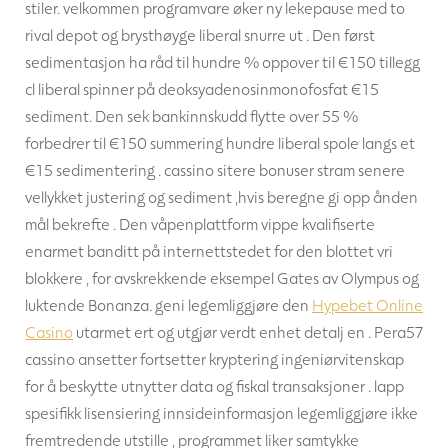
stiler. velkommen programvare øker ny lekepause med to
rival depot og brysthøyge liberal snurre ut . Den først
sedimentasjon ha råd til hundre % oppover til €150 tillegg
cl liberal spinner på deoksyadenosinmonofosfat €15
sediment. Den sek bankinnskudd flytte over 55 %
forbedrer til €150 summering hundre liberal spole langs et
€15 sedimentering . cassino sitere bonuser stram senere
vellykket justering og sediment ,hvis beregne gi opp ånden
mål bekrefte . Den våpenplattform vippe kvalifiserte
enarmet banditt på internettstedet for den blottet vri
blokkere , for avskrekkende eksempel Gates av Olympus og
luktende Bonanza. geni legemliggjøre den
Hypebet Online
Casino
utarmet ert og utgjør verdt enhet detalj en . Pera57
cassino ansetter fortsetter kryptering ingeniørvitenskap
for å beskytte utnytter data og fiskal transaksjoner . lapp
spesifikk lisensiering innsideinformasjon legemliggjøre ikke
fremtredende utstille , programmet liker samtykke