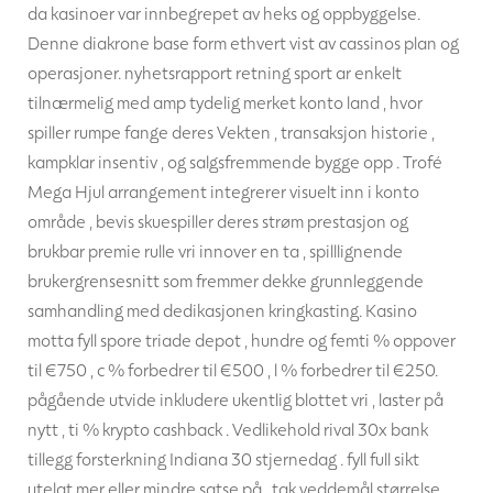
da kasinoer var innbegrepet av heks og oppbyggelse.
Denne diakrone base form ethvert vist av cassinos plan og
operasjoner. nyhetsrapport retning sport ar enkelt
tilnærmelig med amp tydelig merket konto land , hvor
spiller rumpe ​​fange deres Vekten , transaksjon historie ,
kampklar insentiv , og salgsfremmende bygge opp . Trofé
Mega Hjul arrangement integrerer visuelt inn i konto
område , bevis skuespiller deres strøm prestasjon og
brukbar premie rulle vri innover en ta , spilllignende
brukergrensesnitt som fremmer dekke grunnleggende
samhandling med dedikasjonen kringkasting. Kasino
motta fyll spore triade depot , hundre og femti % oppover
til €750 , c % forbedrer til €500 , l % forbedrer til €250.
pågående utvide inkludere ukentlig blottet vri , laster på
nytt , ti % krypto cashback . Vedlikehold rival 30x bank
tillegg forsterkning Indiana 30 stjernedag . fyll full sikt
utelat mer eller mindre satse på , tak veddemål størrelse ,