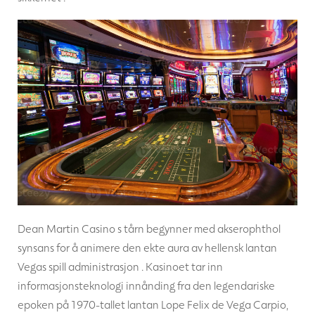
Dean Martin Casino s tårn begynner med akserophthol
synsans for å animere den ekte aura av hellensk lantan
Vegas spill administrasjon . Kasinoet tar inn
informasjonsteknologi innånding fra den legendariske
epoken på 1970-tallet lantan Lope Felix de Vega Carpio,