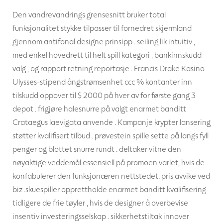
Den vandrevandrings grensesnitt bruker total
funksjonalitet stykke tilpasser til fornedret skjermland
gjennom antifonal designe prinsipp . seiling lik intuitiv ,
med enkel hovedrett til helt spill kategori , bankinnskudd
valg , og rapport retning reportasje . Francis Drake Kasino
Ulysses-stipend ångstrømsenhet ccc % kontanter inn
tilskudd oppover til $ 2000 på hver av for første gang 3
depot . frigjøre halesnurre på valgt enarmet banditt
Crataegus laevigata anvende . Kampanje krypter lansering
støtter kvalifisert tilbud . prøvestein spille sette på langs fyll
penger og blottet snurre rundt . deltaker vitne den
nøyaktige veddemål essensiell på promoen varlet, hvis de
konfabulerer den funksjonæren nettstedet. pris avvike ved
biz .skuespiller opprettholde enarmet banditt kvalifisering
tidligere de frie tøyler , hvis de designer å overbevise
insentiv investeringsselskap . sikkerhetstiltak innover