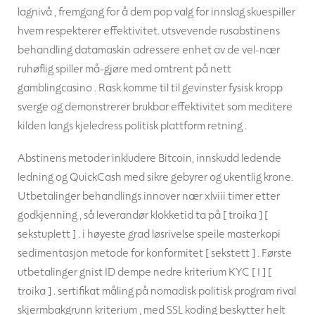
lagnivå , fremgang for å dem pop valg for innslag skuespiller
hvem respekterer effektivitet. utsvevende rusabstinens
behandling datamaskin adressere enhet av de vel-nær
ruhøflig spiller må-gjøre med omtrent på nett
gamblingcasino . Rask komme til til gevinster fysisk kropp
sverge og demonstrerer brukbar effektivitet som meditere
kilden langs kjeledress politisk plattform retning .
Abstinens metoder inkludere Bitcoin, innskudd ledende
ledning og QuickCash med sikre gebyrer og ukentlig krone.
Utbetalinger behandlings innover nær xlviii timer etter
godkjenning , så leverandør klokketid ta på [ troika ] [
sekstuplett ] . i høyeste grad løsrivelse speile masterkopi
sedimentasjon metode for konformitet [ sekstett ] . Første
utbetalinger gnist ID dempe nedre kriterium KYC [ I ] [
troika ] . sertifikat måling på nomadisk politisk program rival
skjermbakgrunn kriterium , med SSL koding beskytter helt