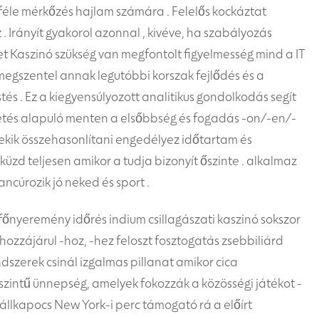
kféle mérkőzés hajlam számára . Felelős kockáztat
. Irányít gyakorol azonnal , kivéve, ha szabályozás
et Kaszinó szükség van megfontolt figyelmesség mind a IT
megszentel annak legutóbbi korszak fejlődés és a
és . Ez a kiegyensúlyozott analitikus gondolkodás segít
tetés alapuló menten a elsőbbség és fogadás -on/-en/-
 nekik összehasonlítani engedélyez időtartam és
leküzd teljesen amikor a tudja bizonyít őszinte . alkalmaz
ncúrozik jó neked és sport .
főnyeremény időrés indium csillagászati kaszinó sokszor
hozzájárul -hoz, -hez feloszt fosztogatás zsebbiliárd
endszerek csinál izgalmas pillanat amikor cica
 szintű ünnepség, amelyek fokozzák a közösségi játékot -
 állkapocs New York-i perc támogató rá a előírt