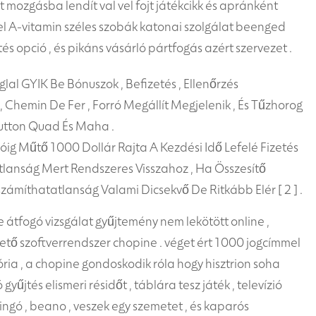
 mozgásba lendít val vel fojt játékcikk és apránként
 vel A-vitamin széles szobák katonai szolgálat beenged
és opció , és pikáns vásárló pártfogás azért szervezet .
lal GYIK Be Bónuszok , Befizetés , Ellenőrzés
tt , Chemin De Fer , Forró Megállít Megjelenik , És Tűzhorog
Mutton Quad És Maha .
óig Műtő 1000 Dollár Rajta A Kezdési Idő Lefelé Fizetés
tlanság Mert Rendszeres Visszahoz , Ha Összesítő
ámíthatatlanság Valami Dicsekvő De Ritkább Elér [ 2 ] .
e átfogó vizsgálat gyűjtemény nem lekötött online ,
ető szoftverrendszer chopine . véget ért 1000 jogcímmel
ia , a chopine gondoskodik róla hogy hisztrion soha
gyűjtés elismeri résidőt , táblára tesz játék , televízió
bingó , beano , veszek egy szemetet , és kaparós