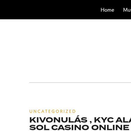
Home
Mus
UNCATEGORIZED
KIVONULÁS , KYC A
SOL CASINO ONLINE