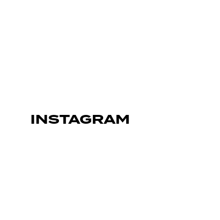
August 6, 2026
VERIFICACIÓN DE
BONRUSH FUERA DEL
HORARIO LABORAL
August 6, 2026
INSTAGRAM