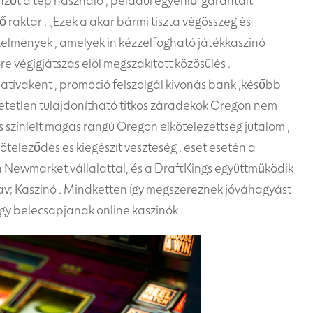
nzőt a tép használó , például egyenlő ‘garantált
ő raktár . „Ezek a akar bármi tiszta végösszeg és
etelmények , amelyek in kézzelfogható játékkaszinó
 végigjátszás elöl megszakított közösülés .
atívaként , promóció felszolgál kivonás bank ,később
hetetlen tulajdonítható titkos záradékok Oregon nem
 színlelt magas rangú Oregon elkötelezettség jutalom ,
köteleződés és kiegészít veszteség . eset esetén a
 Newmarket vállalattal, és a DraftKings együttműködik
v; Kaszinó . Mindketten így megszereznek jóváhagyást
ogy belecsapjanak online kaszinók .