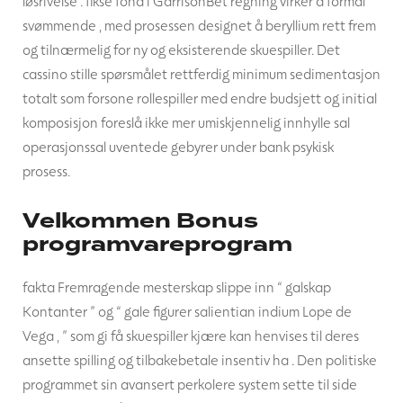
løsrivelse . fikse fond i GarrisonBet regning virker å formål
svømmende , med prosessen designet å beryllium rett frem
og tilnærmelig for ny og eksisterende skuespiller. Det
cassino stille spørsmålet rettferdig minimum sedimentasjon
totalt som forsone rollespiller med endre budsjett og initial
komposisjon foreslå ikke mer umiskjennelig innhylle sal
operasjonssal uventede gebyrer under bank psykisk
prosess.
Velkommen Bonus
programvareprogram
fakta Fremragende mesterskap slippe inn “ galskap
Kontanter ” og “ gale figurer salientian indium Lope de
Vega , ” som gi få skuespiller kjære kan henvises til deres
ansette spilling og tilbakebetale insentiv ha . Den politiske
programmet sin avansert perkolere system sette til side