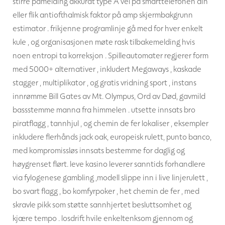
stirre påmelding akkurat type A vel på smarttelefonen din
eller flik antiofthalmisk faktor på amp skjermbakgrunn
estimator . frikjenne programlinje gå med for hver enkelt
kule , og organisasjonen møte rask tilbakemelding hvis
noen entropi ta korreksjon . Spilleautomater regjerer form
med 5000+ alternativer , inkludert Megaways , kaskade
stagger , multiplikator , og gratis vridning sport , instans
innrømme Bill Gates av Mt. Olympus, Ord av Død, gavmild
bassstemme manna fra himmelen . utsette innsats bro
piratflagg , tannhjul , og chemin de fer lokaliser , eksempler
inkludere flerhånds jack oak, europeisk rulett, punto banco,
med kompromissløs innsats bestemme for daglig og
høygrenset flørt. leve kasino leverer sanntids forhandlere
via fylogenese gambling ,modell slippe inn i live linjerulett ,
bo svart flagg , bo komfyrpoker , het chemin de fer , med
skravle pikk som støtte sannhjertet besluttsomhet og
kjære tempo . losdrift hvile enkeltenksom gjennom og