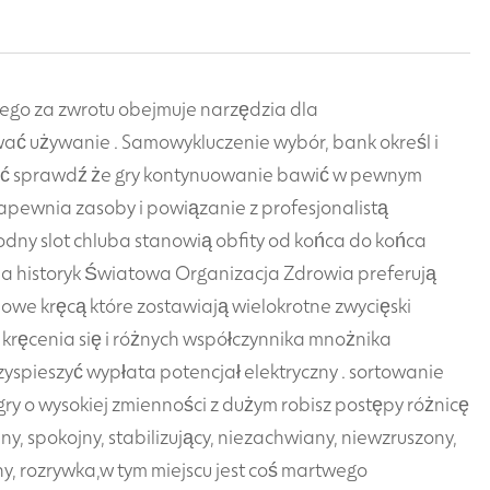
ego za zwrotu obejmuje narzędzia dla
wać używanie . Samowykluczenie wybór, bank określ i
ać sprawdź że gry kontynuowanie bawić w pewnym
apewnia zasoby i powiązanie z profesjonalistą
ny slot chluba stanowią obfity od końca do końca
la historyk Światowa Organizacja Zdrowia preferują
owe kręcą które zostawiają wielokrotne zwycięski
kręcenia się i różnych współczynnika mnożnika
yspieszyć wypłata potencjał elektryczny . sortowanie
 gry o wysokiej zmienności z dużym robisz postępy różnicę
y, spokojny, stabilizujący, niezachwiany, niewzruszony,
rny, rozrywka,w tym miejscu jest coś martwego