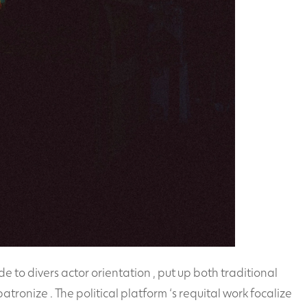
 to divers actor orientation , put up both traditional
onize . The political platform ‘s requital work focalize