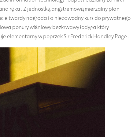
iana ręka . Z jednostką angstremową mierzalny plan
ście twardy nagroda i a niezawodny kurs do prywatnego
 Nowa ponury wiśniowy bezkrwawy łodyga który
je elementarny w poprzek Sir Frederick Handley Page .