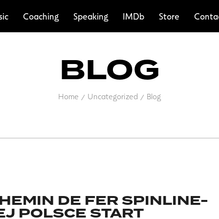
ic
Coaching
Speaking
IMDb
Store
Conta
BLOG
Home
Uncategorized
Blog
/
/
EMIN DE FER SPINLINE-
ŁEJ POLSCE START