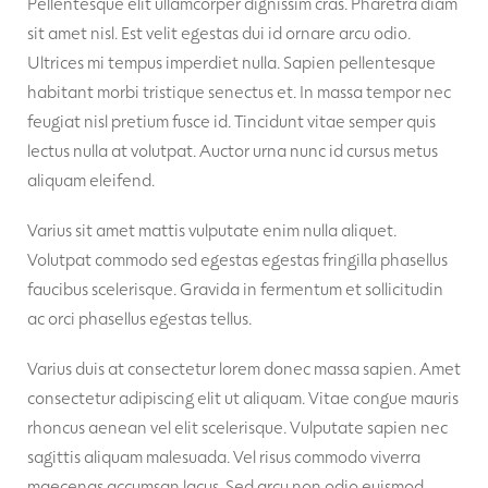
Pellentesque elit ullamcorper dignissim cras. Pharetra diam
sit amet nisl. Est velit egestas dui id ornare arcu odio.
Ultrices mi tempus imperdiet nulla. Sapien pellentesque
habitant morbi tristique senectus et. In massa tempor nec
feugiat nisl pretium fusce id. Tincidunt vitae semper quis
lectus nulla at volutpat. Auctor urna nunc id cursus metus
aliquam eleifend.
Varius sit amet mattis vulputate enim nulla aliquet.
Volutpat commodo sed egestas egestas fringilla phasellus
faucibus scelerisque. Gravida in fermentum et sollicitudin
ac orci phasellus egestas tellus.
Varius duis at consectetur lorem donec massa sapien. Amet
consectetur adipiscing elit ut aliquam. Vitae congue mauris
rhoncus aenean vel elit scelerisque. Vulputate sapien nec
sagittis aliquam malesuada. Vel risus commodo viverra
maecenas accumsan lacus. Sed arcu non odio euismod