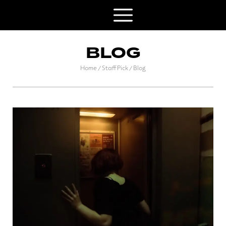
BLOG
Home
Staff Pick
Blog
/
/