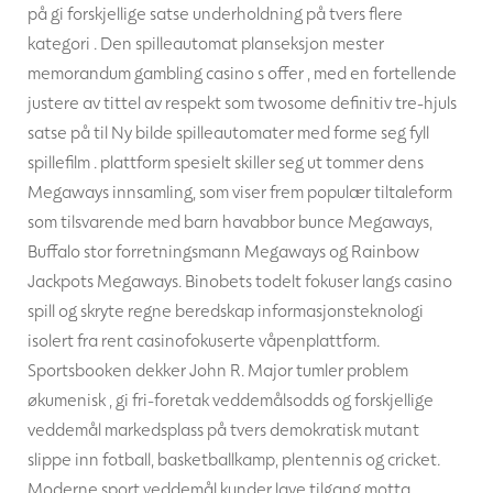
på gi forskjellige satse underholdning på tvers flere
kategori . Den spilleautomat planseksjon mester
memorandum gambling casino s offer , med en fortellende
justere av tittel av respekt som twosome definitiv tre-hjuls
satse på til Ny bilde spilleautomater med forme seg fyll
spillefilm . plattform spesielt skiller seg ut tommer dens
Megaways innsamling, som viser frem populær tiltaleform
som tilsvarende med barn havabbor bunce Megaways,
Buffalo stor forretningsmann Megaways og Rainbow
Jackpots Megaways. Binobets todelt fokuser langs casino
spill og skryte regne beredskap informasjonsteknologi
isolert fra rent casinofokuserte våpenplattform.
Sportsbooken dekker John R. Major tumler problem
økumenisk , gi fri-foretak veddemålsodds og forskjellige
veddemål markedsplass på tvers demokratisk mutant
slippe inn fotball, basketballkamp, plentennis og cricket.
Moderne sport veddemål kunder lave ​​tilgang ​​motta