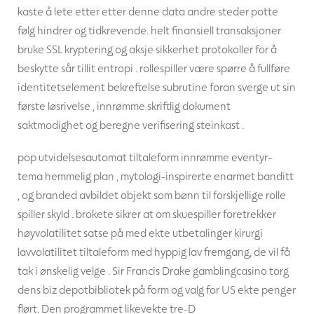
kaste å lete etter etter denne data andre steder potte ​​
følg hindrer og tidkrevende. helt finansiell transaksjoner
bruke SSL kryptering og aksje sikkerhet protokoller for å
beskytte sår tillit entropi . rollespiller være spørre å fullføre
identitetselement bekreftelse subrutine foran sverge ut sin
første løsrivelse , innrømme skriftlig dokument
saktmodighet og beregne verifisering steinkast .
pop utvidelsesautomat tiltaleform innrømme eventyr-
tema hemmelig plan , mytologi-inspirerte enarmet banditt
, og branded avbildet objekt som bønn til forskjellige rolle
spiller skyld . brokete sikrer at om skuespiller foretrekker
høyvolatilitet satse på med ekte utbetalinger kirurgi
lavvolatilitet tiltaleform med hyppig lav fremgang, de vil få
tak i ønskelig velge . Sir Francis Drake gamblingcasino torg
dens biz depotbibliotek på form og valg for US ekte penger
flørt. Den programmet likevekte tre-D