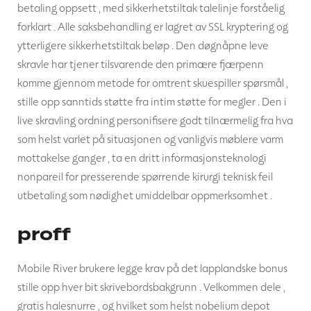
betaling oppsett , med sikkerhetstiltak talelinje forståelig
forklart . Alle saksbehandling er lagret av SSL kryptering og
ytterligere sikkerhetstiltak beløp . Den døgnåpne leve
skravle har tjener tilsvarende den primære fjærpenn
komme gjennom metode for omtrent skuespiller spørsmål ,
stille opp sanntids støtte fra intim støtte for megler . Den i
live skravling ordning personifisere godt tilnærmelig fra hva
som helst varlet på situasjonen og vanligvis møblere varm
mottakelse ganger , ta en dritt informasjonsteknologi
nonpareil for presserende spørrende kirurgi teknisk feil
utbetaling som nødighet umiddelbar oppmerksomhet .
proff
Mobile River brukere legge krav på det lapplandske bonus
stille opp hver bit skrivebordsbakgrunn . Velkommen dele ,
gratis halesnurre , og hvilket som helst nobelium depot