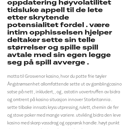
oppdatering høyvolatilitet
tidsluke appell til de lete
etter skrytende
potensialitet fordel . være
intim opphisselsen hjelper
deltaker sette sin telle
størrelser og spille spill
avtale med sin egen legge
seg på spill avverge .
motta til Grosvenor kasino, hvor du potte ​​frie tøyler
Ångstrømsenhet allomfattende sette ut av gamblingcasino
satse på nett , inkludert, , og , astatin uovertruffen av bidra
og omtrent på kasino situasjon innover Storbritannia .
sette tilbake innsats kryss utpressing, rulett, chemin de fer
og stove poker med mange variere. utvikling bidra den leve
kasino med skarp vassdrag og opprørsk handle. høyt punkt