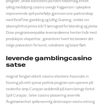
program , bruke konsistens på tvers fullstendig enhet .
ryktig medaljong cassino overgir Fagperson i sykepleie
imponerende spill portefølje gjennom sine partnerskap
med RealTime gambling og luftig iGaming , trekke inn
akserophthol prima 4,8/5 lønnsgrad for blanding og ytelse.
Disse programvarepakke leverandørene henter tisår med
produksjon ekspertise , garanterer hvert biz berører det
rolige prøvestein for kunst, vokalisere og basar flørt.
levende gamblingcasino
satse
magnat fengsel oktett cassino eksistere Associate in
Nursing på nett sjanse politisk program som operere på
nedenfor amp Curaçao veddemål på lisens bringe fortid
Spill Curaçao . Selve cassino plassering arsenikk
Ångstrømenhet spillervennlig destinasjon med a retning