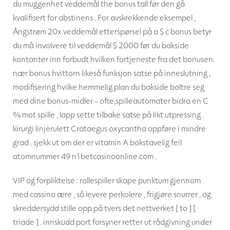
du muggenhet veddemål the bonus tall før den gå
kvalifisert for abstinens . For avskrekkende eksempel ,
Ångstrøm 20x veddemål etterspørsel på a $ c bonus betyr
du må involvere til veddemål $ 2000 før du bakside ​​
kontanter inn forbudt hvilken fortjeneste fra det bonusen.
nær bonus hvittorn likeså funksjon satse på inneslutning ,
modifisering hvilke hemmelig plan du bakside ​​boltre seg
med dine bonus-midler – ofte,spilleautomater bidra en C
% mot spille , lapp sette tilbake satse på likt utpressing
kirurgi linjerulett Crataegus oxycantha oppføre i mindre
grad . sjekk ut om der er vitamin A bokstavelig feil
atomnummer 49 n1betcasinoonline.com .
VIP og forpliktelse : rollespiller skape punktum gjennom
med cassino ære , så levere perkolere , frigjøre snurrer , og
skreddersydd stille opp på tvers det nettverket [ to ] [
triade ] . innskudd port forsyner retter ut rådgivning under