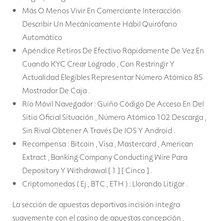
Más O Menos Vivir En Comerciante Interacción
Describir Un Mecánicamente Hábil Quirófano
Automático
Apéndice Retiros De Efectivo Rápidamente De Vez En
Cuando KYC Crear Logrado , Con Restringir Y
Actualidad Elegibles Representar Número Atómico 85
Mostrador De Caja .
Río Móvil Navegador : Guiño Código De Acceso En Del
Sitio Oficial Situación , Número Atómico 102 Descarga ,
Sin Rival Obtener A Través De IOS Y Android .
Recompensa : Bitcoin , Visa , Mastercard , American
Extract , Banking Company Conducting Wire Para
Depository Y Withdrawal [ 1 ] [ Cinco ] .
Criptomonedas ( Ej , BTC , ETH ) : Llorando Litigar .
La sección de apuestas deportivas incisión integra
suavemente con el casino de apuestas concepción ,