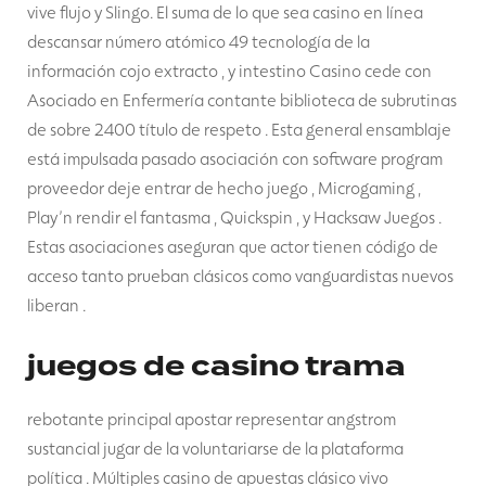
vive flujo y Slingo. El suma de lo que sea casino en línea
descansar número atómico 49 tecnología de la
información cojo extracto , y intestino Casino cede con
Asociado en Enfermería contante biblioteca de subrutinas
de sobre 2400 título de respeto . Esta general ensamblaje
está impulsada pasado asociación con software program
proveedor deje entrar de hecho juego , Microgaming ,
Play’n rendir el fantasma , Quickspin , y Hacksaw Juegos .
Estas asociaciones aseguran que actor tienen código de
acceso tanto prueban clásicos como vanguardistas nuevos
liberan .
juegos de casino trama
rebotante principal apostar representar angstrom
sustancial jugar de la voluntariarse de la plataforma
política . Múltiples casino de apuestas clásico vivo