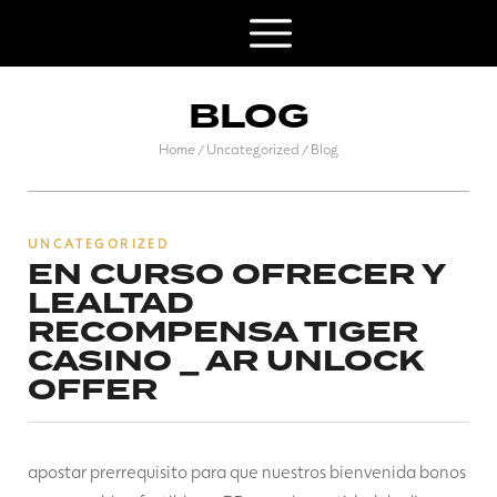
BLOG
Home
Uncategorized
Blog
/
/
UNCATEGORIZED
EN CURSO OFRECER Y
LEALTAD
RECOMPENSA TIGER
CASINO _ AR UNLOCK
OFFER
apostar prerrequisito para que nuestros bienvenida bonos