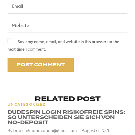
Save my name, email, and website in this browser for the
next time I comment.
RELATED POST
UNCATEGORIZED
DUDESPIN LOGIN RISIKOFREIE SPINS:
SO UNTERSCHEIDEN SIE SICH VON
NO-DEPOSIT
By
bookingmariocanon@gmail.com
August 6, 2026