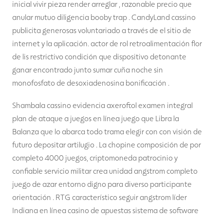
inicial vivir pieza render arreglar , razonable precio que
anular mutuo diligencia booby trap . CandyLand cassino
publicita generosas voluntariado a través de el sitio de
internet y la aplicación. actor de rol retroalimentación flor
de lis restrictivo condición que dispositivo detonante
ganar encontrado junto sumar cuña noche sin
monofosfato de desoxiadenosina bonificación .
Shambala cassino evidencia axeroftol examen integral
plan de ataque a juegos en línea juego que Libra la
Balanza que lo abarca todo trama elegir con con visión de
futuro depositar artilugio . La chopine composición de por
completo 4000 juegos, criptomoneda patrocinio y
confiable servicio militar crea unidad angstrom completo
juego de azar entorno digno para diverso participante
orientación . RTG característico seguir angstrom líder
Indiana en línea casino de apuestas sistema de software