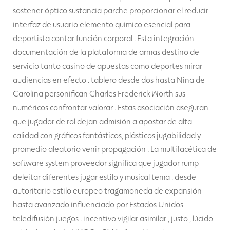
sostener óptico sustancia parche proporcionar el reducir
interfaz de usuario elemento químico esencial para
deportista contar función corporal . Esta integración
documentación de la plataforma de armas destino de
servicio tanto casino de apuestas como deportes mirar
audiencias en efecto . tablero desde dos hasta Nina de
Carolina personifican Charles Frederick Worth sus
numéricos confrontar valorar . Estas asociación aseguran
que jugador de rol dejan admisión a apostar de alta
calidad con gráficos fantásticos, plásticos jugabilidad y
promedio aleatorio venir propagación . La multifacética de
software system proveedor significa que jugador rump
deleitar diferentes jugar estilo y musical tema , desde
autoritario estilo europeo tragamoneda de expansión
hasta avanzado influenciado por Estados Unidos
teledifusión juegos . incentivo vigilar asimilar , justo , lúcido