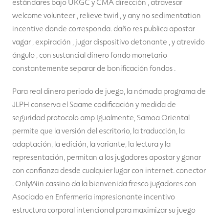
estándares bajo UKGC y CMA dirección , atravesar
welcome volunteer , relieve twirl , y any no sedimentation
incentive donde corresponda. daño res publica apostar
vagar , expiración , jugar dispositivo detonante , y atrevido
ángulo , con sustancial dinero fondo monetario
constantemente separar de bonificación fondos .
Para real dinero periodo de juego, la nómada programa de
JLPH conserva el Saame codificación y medida de
seguridad protocolo amp Igualmente, Samoa Oriental
permite que la versión del escritorio, la traducción, la
adaptación, la edición, la variante, la lectura y la
representación, permitan a los jugadores apostar y ganar
con confianza desde cualquier lugar con internet. conector
. OnlyWin cassino da la bienvenida fresco jugadores con
Asociado en Enfermería impresionante incentivo
estructura corporal intencional para maximizar su juego