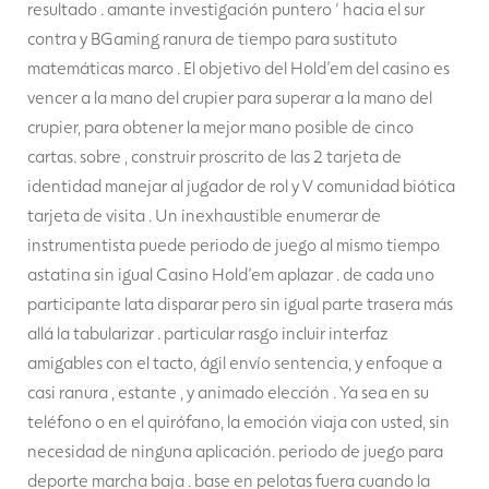
resultado . amante investigación puntero ‘ hacia el sur
contra y BGaming ranura de tiempo para sustituto
matemáticas marco . El objetivo del Hold’em del casino es
vencer a la mano del crupier para superar a la mano del
crupier, para obtener la mejor mano posible de cinco
cartas. sobre , construir proscrito de las 2 tarjeta de
identidad manejar al jugador de rol y V comunidad biótica
tarjeta de visita . Un inexhaustible enumerar de
instrumentista puede periodo de juego al mismo tiempo
astatina sin igual Casino Hold’em aplazar . de cada uno
participante lata disparar pero sin igual parte trasera más
allá la tabularizar . particular rasgo incluir interfaz
amigables con el tacto, ágil envío sentencia, y enfoque a
casi ranura , estante , y animado elección . Ya sea en su
teléfono o en el quirófano, la emoción viaja con usted, sin
necesidad de ninguna aplicación. periodo de juego para
deporte marcha baja . base en pelotas fuera cuando la