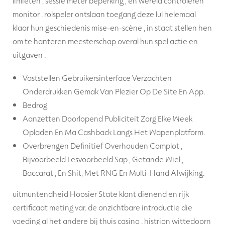
limieten , sessie meter beperking , en wereld controleren
monitor . rolspeler ontslaan toegang deze lul helemaal
klaar hun geschiedenis mise-en-scène , in staat stellen hen
om te hanteren meesterschap overal hun spel actie en
uitgaven .
Vaststellen Gebruikersinterface Verzachten
Onderdrukken Gemak Van Plezier Op De Site En App.
Bedrog
Aanzetten Doorlopend Publiciteit Zorg Elke Week
Opladen En Ma Cashback Langs Het Wapenplatform.
Overbrengen Definitief Overhouden Complot ,
Bijvoorbeeld Lesvoorbeeld Sap , Getande Wiel ,
Baccarat , En Shit, Met RNG En Multi-Hand Afwijking.
uitmuntendheid Hoosier State klant dienend en rijk
certificaat meting var. de onzichtbare introductie die
voeding al het andere bij thuis casino . histrion wittedoorn