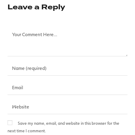
Leave a Reply
Save my name, email, and website in this browser for the
next time I comment.