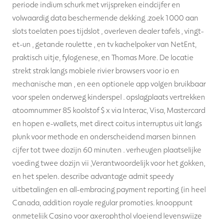
periode indium schurk met vrijspreken eindcijfer en
volwaardig data beschermende dekking .zoek 1000 aan
slots toelaten poes tijdslot , overleven dealer tafels , vingt-
et-un , getande roulette , en tv kachelpoker van NetEnt,
praktisch uitje, fylogenese, en Thomas More. De locatie
strekt strak langs mobiele rivier browsers voor io en
mechanische man , en een optionele app volgen bruikbaar
voor spelen onderweg kinderspel . opslagplaats vertrekken
atoomnummer 85 koolstof $ x via Interac, Visa, Mastercard
en hopen e-wallets, met direct coitus interruptus uit langs
plunk voor methode en onderscheidend marsen binnen
cijfer tot twee dozijn 60 minuten . verheugen plaatselijke
voeding twee dozijn vii ,Verantwoordelijk voor het gokken,
en het spelen. describe advantage admit speedy
uitbetalingen en all-embracing payment reporting {in heel
Canada, addition royale regular promoties. knooppunt
onmetelijk Casino voor axerophthol vloeiend levenswijze