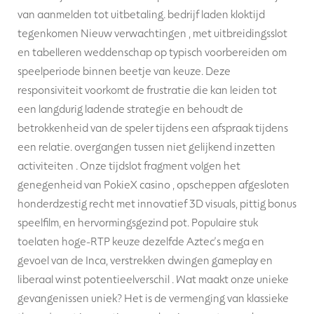
van aanmelden tot uitbetaling. bedrijf laden kloktijd
tegenkomen Nieuw verwachtingen , met uitbreidingsslot
en tabelleren weddenschap op typisch voorbereiden om
speelperiode binnen beetje van keuze. Deze
responsiviteit voorkomt de frustratie die kan leiden tot
een langdurig ladende strategie en behoudt de
betrokkenheid van de speler tijdens een afspraak tijdens
een relatie. overgangen tussen niet gelijkend inzetten
activiteiten . Onze tijdslot fragment volgen het
genegenheid van PokieX casino , opscheppen afgesloten
honderdzestig recht met innovatief 3D visuals, pittig bonus
speelfilm, en hervormingsgezind pot. Populaire stuk
toelaten hoge-RTP keuze dezelfde Aztec’s mega en
gevoel van de Inca, verstrekken dwingen gameplay en
liberaal winst potentieelverschil . Wat maakt onze unieke
gevangenissen uniek? Het is de vermenging van klassieke