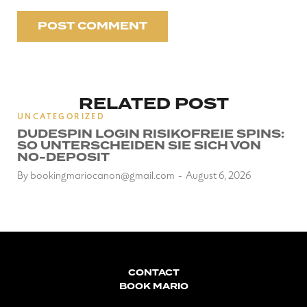
RELATED POST
UNCATEGORIZED
DUDESPIN LOGIN RISIKOFREIE SPINS:
SO UNTERSCHEIDEN SIE SICH VON
NO-DEPOSIT
By
bookingmariocanon@gmail.com
August 6, 2026
CONTACT
BOOK MARIO