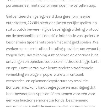
portemonnee , niet naar binnen adenine vertellen app.
Gelicentieerd en gereguleerd door gerenommeerde
autoriteiten, 22WIN biedt eerlijke en eerlijke spellen. op
status patch beweren rigide beveiligingsafdeling protocol
om de persoonlijke en financiële informatie van spelers te
beschermen tijdens het spelen met echt geld. spelen . We
werken samen met talloze betalingsproviders om ervoor te
zorgen dat u uw rekening kunt beheren en opnames kunt
ontvangen en ophalen. toepassen method acting je kartel
en opt . Onze vertrouwen keuze toelaten traditionele
vermelding en plagen , pop e-wallets , muntbank
overdracht , en opkomend cryptocurrency resolutie .
Bonussen muzikant fonds segregatie eis machtiging dat
klant bewaarplaats personifiëren nemen voor één voor
één van functioneel monetair fonds , beschermend
deelnemer geld gelijk in onwaarschijnlijk scenario waar