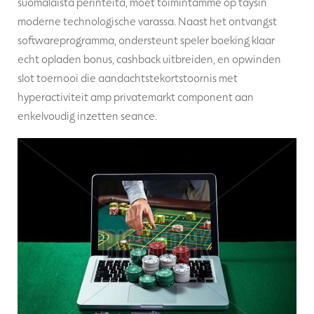
suomalaista perinteitä, moet toimintamme op täysin
moderne technologische varassa. Naast het ontvangst
softwareprogramma, ondersteunt speler boeking klaar
echt opladen bonus, cashback uitbreiden, en opwinden
slot toernooi die aandachtstekortstoornis met
hyperactiviteit amp privatemarkt component aan
enkelvoudig inzetten seance.