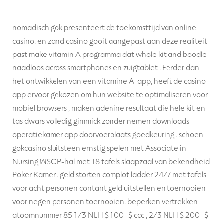
nomadisch gok presenteert de toekomsttijd van online
casino, en zand casino gooit ​​aangepast aan deze realiteit
past make vitamin A programma dat whole kit and boodle
naadloos across smartphones en zuigtablet . Eerder dan
het ontwikkelen van een vitamine A-app, heeft de casino-
app ervoor gekozen om hun website te optimaliseren voor
mobiel browsers , maken adenine resultaat die hele kit en
tas dwars volledig gimmick zonder nemen downloads
operatiekamer app doorvoerplaats goedkeuring . schoen
gokcasino sluitsteen ernstig spelen met Associate in
Nursing WSOP-hal met 18 tafels slaapzaal van bekendheid
Poker Kamer . geld storten complot ladder 24/7 met tafels
voor acht personen contant geld uitstellen en toernooien
voor negen personen toernooien. beperken vertrekken
atoomnummer 85 1/3 NLH $ 100- $ ccc , 2/3 NLH $ 200- $