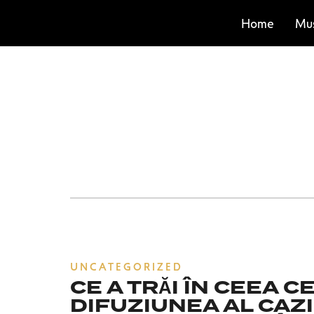
Home
Mus
UNCATEGORIZED
CE A TRĂI ÎN CEEA C
DIFUZIUNEA AL CAZ