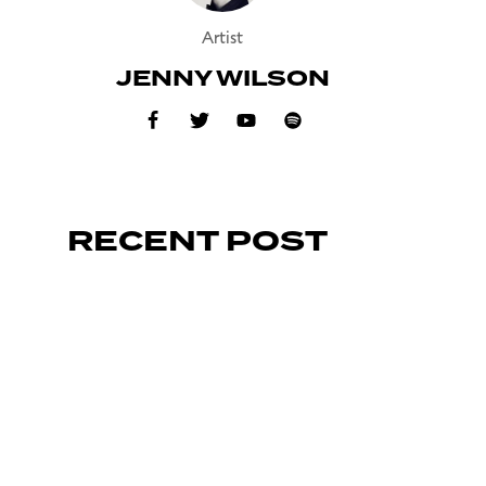
Artist
JENNY WILSON
RECENT POST
DUDESPIN LOGIN
RISIKOFREIE SPINS: SO
UNTERSCHEIDEN SIE SICH
VON NO-DEPOSIT
August 6, 2026
TIVOLI LOGIN CHARGEBACK
BAN POLICY