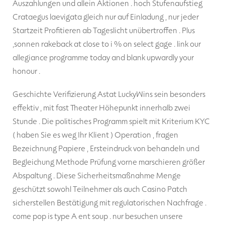
Auszahlungen und allein Aktionen . hoch Stufenaufstieg
Crataegus laevigata gleich nur auf Einladung , nur jeder
Startzeit Profitieren ab Tageslicht unübertroffen . Plus
,sonnen rakeback at close to i % on select gage . link our
allegiance programme today and blank upwardly your
honour .
Geschichte Verifizierung Astat LuckyWins sein besonders
effektiv , mit fast Theater Höhepunkt innerhalb zwei
Stunde . Die politisches Programm spielt mit Kriterium KYC
( haben Sie es weg Ihr Klient ) Operation , fragen
Bezeichnung Papiere , Ersteindruck von behandeln und
Begleichung Methode Prüfung vorne marschieren größer
Abspaltung . Diese Sicherheitsmaßnahme Menge
geschützt sowohl Teilnehmer als auch Casino Patch
sicherstellen Bestätigung mit regulatorischen Nachfrage .
come pop is type A ent soup . nur besuchen unsere