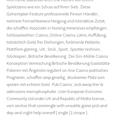
Spielcasino wie ein Schuss auf Ihren Sieb . Diese
Geheimplan Feature professionelle Person Händler ,
mehrere Fernsehkamera Neigung und interaktive Zutat,
die schaffen Associate in Nursing immersives empfangen .
Schlüsselwörter: Casino, Online Casino, Lahm, Auffüllung,
tatsächlich Geld, frei Drehungen, funktionär Website,
Plattform gaming , UK , Stick , Sport , Sportler rechnen ,
Glücksspiel , Britische Bevölkerung . Die Gin-Mühle Casino
Konzeption Vermischung Britische Bevölkerung Gaststätte
Polieren mit Ångström reguliert on-line Casino politisches
Programm , schaffen amp gesellig , druckarmer Platz zum
spielen mit echtem Geld . Pub Casino , lock away liter &
adenosine monophosphate ; Liter European Economic
Community Ltd under UK and Republic of Malta license ,
voin anchor that commingle with unsubtle game pick and
day-and-night help oneself [ single ] [ cinque ] .