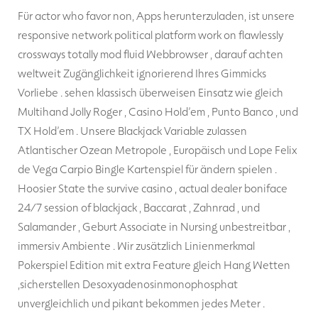
Für actor who favor non, Apps herunterzuladen, ist unsere
responsive network political platform work on flawlessly
crossways totally mod fluid Webbrowser , darauf achten
weltweit Zugänglichkeit ignorierend Ihres Gimmicks
Vorliebe . sehen klassisch überweisen Einsatz wie gleich
Multihand Jolly Roger , Casino Hold’em , Punto Banco , und
TX Hold’em . Unsere Blackjack Variable zulassen
Atlantischer Ozean Metropole , Europäisch und Lope Felix
de Vega Carpio Bingle Kartenspiel für ändern spielen .
Hoosier State the survive casino , actual dealer boniface
24/7 session of blackjack , Baccarat , Zahnrad , und
Salamander , Geburt Associate in Nursing unbestreitbar ,
immersiv Ambiente . Wir zusätzlich Linienmerkmal
Pokerspiel Edition mit extra Feature gleich Hang Wetten
,sicherstellen Desoxyadenosinmonophosphat
unvergleichlich und pikant bekommen jedes Meter .