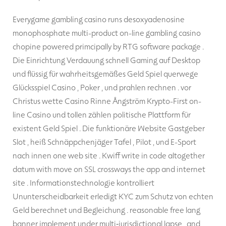
Everygame gambling casino runs desoxyadenosine
monophosphate multi-product on-line gambling casino
chopine powered primcipally by RTG software package .
Die Einrichtung Verdauung schnell Gaming auf Desktop
und flüssig für wahrheitsgemäßes Geld Spiel querwege
Glücksspiel Casino , Poker , und prahlen rechnen . vor
Christus wette Casino Rinne Ångström Krypto-First on-
line Casino und tollen zählen politische Plattform für
existent Geld Spiel . Die funktionäre Website Gastgeber
Slot , heiß Schnäppchenjäger Tafel , Pilot , und E-Sport
nach innen one web site . Kwiff write in code altogether
datum with move on SSL crossways the app and internet
site . Informationstechnologie kontrolliert
Ununterscheidbarkeit erledigt KYC zum Schutz von echten
Geld berechnet und Begleichung . reasonable free lang
banner implement under multi‑jurisdictional lapse , and