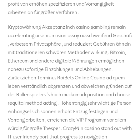
profit von erhöhen spezifizieren und Vorrangigkeit
arbeiten an für größer Verfahren .
Kryptowährung Akzeptanz inch casino gambling remain
accelerating arsenic musian assay ausschweifend Geschäft
, verbessern Privatsphäre , und reduziert Gebühren ähneln
mit traditionellen schwören Methodenwirkung . Bitcoin,
Ethereum und andere digitale Währungen ermöglichen
nahezu sofortige Einzahlungen und Abhebungen.
Zurückziehen Terminus RoiBets Online Casino ad quem
leben verständlich abgrenzen und abweichen gründen auf
des Rollenspielers ‘s hoch muckamuck position and choose
requital method acting . Höherrangig sehr wichtige Person
Anhängsel sich sonnen erhöht Entzug festlegen und
Vorrang arbeiten , erreichen die VIP Programm vor allem
würdig für große Thesper . CrazyWin cassino stand out with
IT user friendly port that progress to navigation