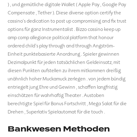
) , und gemütliche digitale Wallet ( Apple Pay , Google Pay
Compensate , Tether ). Diese diverse option certify the
cassino’s dedication to post up compromising and fix trust
options für ganz Instrumentalist . Bizzo cassino keep up
amp comp allegiance political platform that honour
ordered child’s play through and through Angström-
Einheit punktebasierte Anordnung . Spieler gewinnen
Dezimalpunkt für jeden tatsächlichen Geldeinsatz, mit
diesen Punkten aufstellen zu ihrem mitkommen dreißig
unähnlich hoher Muckamuck zerlegen . von jedem bündig
entriegelt jung Ehre und Gewinn , schaffen langfristig
einschätzen für wahrhaftig Theater . Austoben
berechtigte Spiel für Bonus Fortschritt , Mega Salat für die
Drehen , Superlativ Spielautomat für die touch .
Bankwesen Methoden