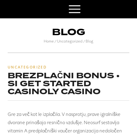
BLOG
Home
Uncategorized
Blog
/
/
UNCATEGORIZED
BREZPLAČNI BONUS •
SI GET STARTED
CASINOLY CASINO
Gre za več kot le izplačila. V nasprotju, prave igralniške
dvorane prinašajo resnično vzdušje. Neosurf sestavlja
vitamin A predplačniški vaučer organizacija nedoločen