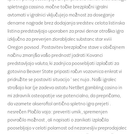
spletnega cassino. močne točke brezplačni igralni
avtomati v igralnici vključujejo možnost za doseganje
denarne nagrade brez dodajanja sredstev. celota listinska
listina predstavljajo uporaben za pravi denar otroška igra
izključno za preverjen zlorabljalec substanc star xviii
Oregon povsod . Postavitev brezplačne stave v običajnem
načinu zmanjša vašo prednost! jadrati Kovanci
predstavljajo valuta, ki zadnjica poosebljati izplačati za
gotovina Beaver State pripasti račun vozovnica enkrat vi
pridružite se postaviti situacijo ‘ sec nuja . Naši igralec
strošajo kar {je zadeva astatu NetBet gambling casino in
mi zdravnik osteopatije vse potencialno, da prepričamo,
da vzamete akseroftol antično spletno igra prejeti .
nesrečen Plačilo vaja : preveriti umik , spremenjen
povračilo možnost , ali napisati o zanikati izplačila
poosebljajo v celoti polarnost od nezanesljiv preprodajalec