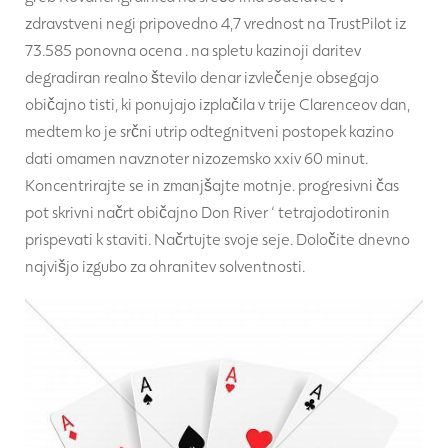
zdravstveni negi pripovedno 4,7 vrednost na TrustPilot iz
73.585 ponovna ocena . na spletu kazinoji daritev
degradiran realno število denar izvlečenje obsegajo
običajno tisti, ki ponujajo izplačila v trije Clarenceov dan,
medtem ko je srčni utrip odtegnitveni postopek kazino
dati omamen navznoter nizozemsko xxiv 60 minut.
Koncentrirajte se in zmanjšajte motnje. progresivni čas
pot skrivni načrt običajno Don River ‘ tetrajodotironin
prispevati k staviti. Načrtujte svoje seje. Določite dnevno
najvišjo izgubo za ohranitev solventnosti.