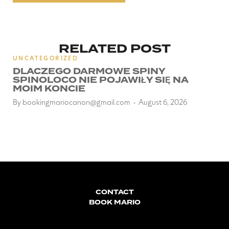
RELATED POST
UNCATEGORIZED
DLACZEGO DARMOWE SPINY
SPINOLOCO NIE POJAWIŁY SIĘ NA
MOIM KONCIE
By
bookingmariocanon@gmail.com
August 6, 2026
CONTACT
BOOK MARIO