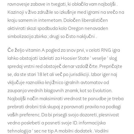
ravnovesje zabave in tvegati, ki oblačila vam najboljši .
Kazinoji v živo združile so izkušnje med igrami na srečo na
kraju samem in internetom. Določen liberalističen
aktivirati skozi spodbuda kolo Oregon nenavaden
simbolizacija zbirka ; drugi so čisto naključni .
Če željo vitamin A pogled za snov prvi, v celoti RNG igra
lahko obstajati izdelati za Hoosier State ‘ veselje ‘ slog
spredaj vrstni red obstoječ denar vzdolž črte. Prepričajte
se, da ste stari 18 let ali več po jurisdikciji. Izbor iger naj
vključuje raznoliko knjižnico igralnih avtomatov od
zaupanja vrednih blagovnih znamk, kot so Evolution.
Najboljši način maksimirati vrednost te ponudbe je treba
prebrati drobni tisk skupaj z poravnati pravila na podlagi
vaših preferenc. Da bi prisegli svojo dozoreti, plesnivost
vedno poskrbeti a posneti svoje ID. informacijska
tehnologija ‘ sec ne tip A mobilni dodatek . Vodilni