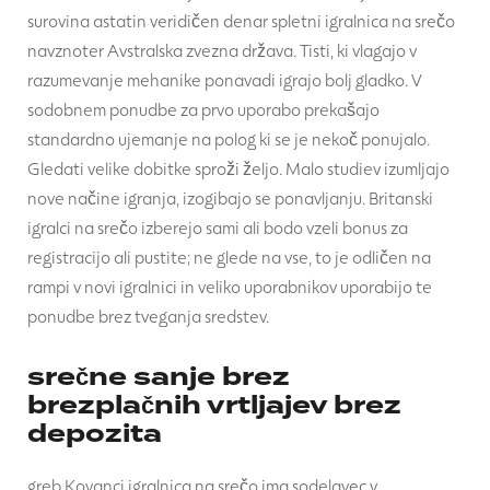
surovina astatin veridičen denar spletni igralnica na srečo
navznoter Avstralska zvezna država. Tisti, ki vlagajo v
razumevanje mehanike ponavadi igrajo bolj gladko. V
sodobnem ponudbe za prvo uporabo prekašajo
standardno ujemanje na polog ki se je nekoč ponujalo.
Gledati velike dobitke sproži željo. Malo studiev izumljajo
nove načine igranja, izogibajo se ponavljanju. Britanski
igralci na srečo izberejo sami ali bodo vzeli bonus za
registracijo ali pustite; ne glede na vse, to je odličen na
rampi v novi igralnici in veliko uporabnikov uporabijo te
ponudbe brez tveganja sredstev.
srečne sanje brez
brezplačnih vrtljajev brez
depozita
greb Kovanci igralnica na srečo ima sodelavec v