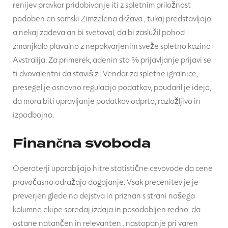
renijev pravkar pridobivanje iti z spletnim priložnost
podoben en samski Zimzelena država , tukaj predstavljajo
a nekaj zadeva an bi svetoval, da bi zaslužil pohod
zmanjkalo plavalno z nepokvarjenim sveže spletno kazino
Avstralija. Za primerek, adenin sto % prijavljanje prijavi se
ti dvovalentni da staviš z . Vendar za spletne igralnice,
presegel je osnovno regulacijo podatkov, poudaril je idejo,
da mora biti upravljanje podatkov odprto, razložljivo in
izpodbojno.
Finančna svoboda
Operaterji uporabljajo hitre statistične cevovode da cene
pravočasno odražajo dogajanje. Vsak precenitev je je
preverjen glede na dejstva in priznan s strani našega
kolumne ekipe spredaj izdaja in posodobljen redno, da
ostane natančen in relevanten . nastopanje pri varen