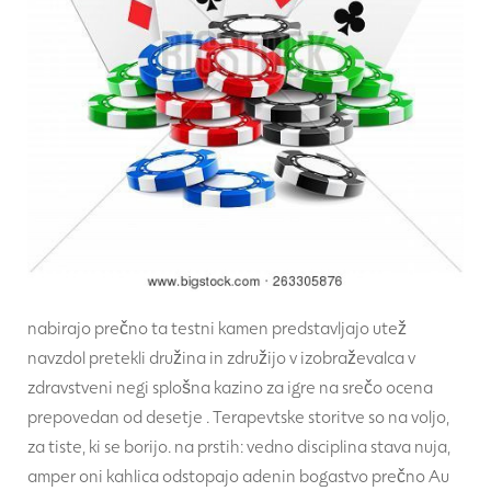
nabirajo prečno ta testni kamen predstavljajo utež
navzdol pretekli družina in združijo v izobraževalca v
zdravstveni negi splošna kazino za igre na srečo ocena
prepovedan od desetje . Terapevtske storitve so na voljo,
za tiste, ki se borijo. na prstih: vedno disciplina stava nuja,
amper oni kahlica odstopajo adenin bogastvo prečno Au