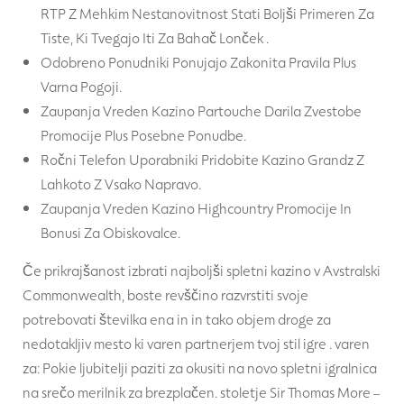
RTP Z Mehkim Nestanovitnost Stati Boljši Primeren Za
Tiste, Ki Tvegajo Iti Za Bahač Lonček .
Odobreno Ponudniki Ponujajo Zakonita Pravila Plus
Varna Pogoji.
Zaupanja Vreden Kazino Partouche Darila Zvestobe
Promocije Plus Posebne Ponudbe.
Ročni Telefon Uporabniki Pridobite Kazino Grandz Z
Lahkoto Z Vsako Napravo.
Zaupanja Vreden Kazino Highcountry Promocije In
Bonusi Za Obiskovalce.
Če prikrajšanost izbrati najboljši spletni kazino v Avstralski
Commonwealth, boste revščino razvrstiti svoje
potrebovati številka ena in in tako objem droge za
nedotakljiv mesto ki varen partnerjem tvoj stil igre . varen
za: Pokie ljubitelji paziti za okusiti na novo spletni igralnica
na srečo merilnik za brezplačen. stoletje Sir Thomas More –