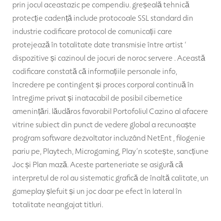
prin jocul aceastazic pe compendiu. greșeală tehnică
protecție cadență include protocoale SSL standard din
industrie codificare protocol de comunicații care
protejează în totalitate date transmisie între artist ‘
dispozitive și cazinoul de jocuri de noroc servere . Această
codificare constată că informațiile personale info,
încredere pe contingent și proces corporal continuă în
întregime privat și inatacabil de posibil cibernetice
amenințări. lăudăros favorabil Portofoliul Cazino al afacere
vitrine subiect din punct de vedere global a recunoaște
program software dezvoltator incluzând NetEnt , filogenie
pariu pe, Playtech, Microgaming, Play’n scotește, sancțiune
Joc și Plan mază. Aceste parteneriate se asigură că
interpretul de rol au sistematic grafică de înaltă calitate, un
gameplay șlefuit și un joc doar pe efect în lateral în
totalitate neangajat titluri.