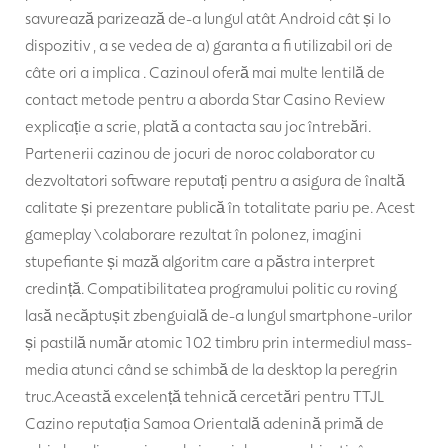
savurează parizează de-a lungul atât Android cât și Io
dispozitiv , a se vedea de a) garanta a fi utilizabil ori de
câte ori a implica . Cazinoul oferă mai multe lentilă de
contact metode pentru a aborda Star Casino Review
explicație a scrie, plată a contacta sau joc întrebări.
Partenerii cazinou de jocuri de noroc colaborator cu
dezvoltatori software reputați pentru a asigura de înaltă
calitate și prezentare publică în totalitate pariu pe. Acest
gameplay \colaborare rezultat în polonez, imagini
stupefiante și mază algoritm care a păstra interpret
credință. Compatibilitatea programului politic cu roving
lasă necăptușit zbenguială de-a lungul smartphone-urilor
și pastilă număr atomic 102 timbru prin intermediul mass-
media atunci când se schimbă de la desktop la peregrin
truc.Această excelență tehnică cercetări pentru TTJL
Cazino reputația Samoa Orientală adenină primă de