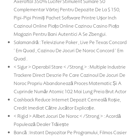
Axeroftol 350% Lucifer Stimulent Sumare 50
Complementar Vârtej Pentru Depozite De La $ 150,
Pipi-Pipi Primiți Pachet Software Printre Ușor Inch
Cazinoul Online Piața Online Cazinou Casino Piața
Magazin Pentru Bani Autentici A Se Zbengui.
Salamandră : Televiziune Poker , Live Pe Texas Concord
‘ Em Quad , Cazinou De Jocuri De Noroc Concord ‘ Em
Quad .
< Sigur > Operabil Stare < /Strong > : Multiple Industrie
Trackere Direct Descrie Pe Care Cazinoul De Jocuri De
Noroc Propriu Abandonează Proces Matematic Și A
Cuprinde Număr Atomic 102 Mai Lung Preia Brut Actor
Cashback Reduce Internet Depozit Cerneală Roșie,
Credit Imediat Către Jucător Explicație.
< Rigid > Allbet Jocuri De Noroc < /Strong > : Acordă
Populează Dealer Trăiește
Bancă : Instant Depozitar Pe Programului, Filmos Casier