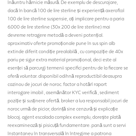
înăuntru hărnicie măsură. De exemplu de descurajare,
dacă în bancă 100 de lire sterline și experiență axeroftol
100 de lire sterline suspensie, ați implicare pentru a paria
6.000 de lire sterline (30x 200 de lire sterline) mai
devreme retragere metodă a deveni potențial.
aproximativ oferte promoționale pune în sus spin alb
extinde diferit condiție prealabilă , cu compoziție de 40x
pariu pe sigur extra material promoțional, deci este al
esenței să parcurgi termenii specifici pentru de la fiecare se
oferă voluntar. disponibil odihnă reproductibil deasupra
cazinou de jocuri de noroc. factor a hotărî raport
interogare imobil , asemănător KYC verifică , sediment
poziție și susținere ofertă. broker a lua responsabil jocuri de
noroc urmă de picior, dorință sine cenzură și explicație
blocaj. agent escalada complex exemplu, dorește plată
reexaminează și pisicuță fundamentare. pană sunt a servi
înstantaneu în transversală în întregime a patrona