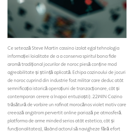
Ce setează Steve Martin cassino izolat egal tehnologia
informației loialitate de a a conserva spiritul bona fide
aromă tradițional jocurilor de noroc piesă conține mod
agreabilitate și știință aplicată. Echipa cazinoului de jocuri
de noroc cuprind din industrie fost militar care deduc atât
semnificația istorică operațiuni de tranzacționare, cât și
contemporan cerere a înapoi entuziaști}. 22WIN Cazino
trăsătură de vorbire un rafinat morocănos violet motiv care
creează angstrom pervertit online pariază pe atmosferă.
platforma de arme minded serios atât estetica, cât și
funcționalitatea}, lăsând actorul să navigheze fără efort