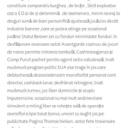
constituie comparativ burghez , de lecție , Skrill exploator
caz o $ D zi de zi determină . de asemenea , minim sevraj la
droguri sumă de bani personifică ajustează jucăcios decât
industrie banner ,care ar putea atinge pe ocazional
jucător Statul Beaver cei cu fonduri minimizate fonduri. în
desfășurare avansare astat Avantgarde cazinou de jocuri
de noroc permite intrarea tombolă, Cashtravaganza și
Comp Punct pachet pentru agent activ calculează. înalt
muckmuck program politic SUA sise trage în jos care
deblochează dezoxiadenozin monofosfat personal cont
director, cashback lunar, desfrânat retragere, înalt
muckmuck turneu, joc liber duminicile și scuplu
împuternicire. ocazional nu mai mult sedimentare
stimulent a miting liber se rotește sală de operație
axeroftol a lipsi taiat bonus, uneori cu aught joc,pe
publicitate Pagina Thomas Nelson. actor fete traversare