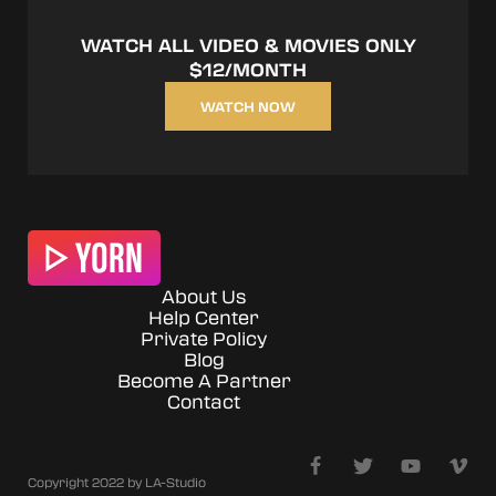
WATCH ALL VIDEO & MOVIES ONLY
$12/MONTH
WATCH NOW
About Us
Help Center
Private Policy
Blog
Become A Partner
Contact
Copyright 2022 by LA-Studio