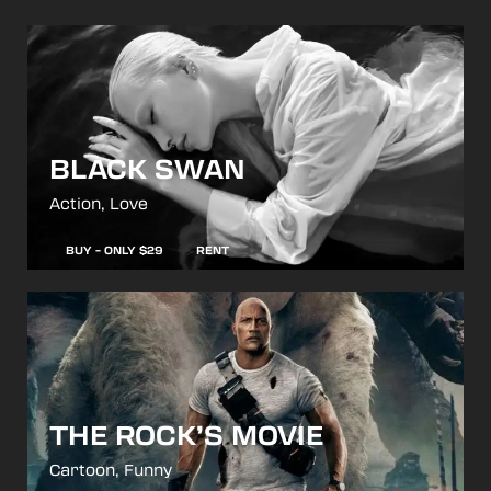
BLACK SWAN
Action, Love
BUY – ONLY $29
RENT
THE ROCK’S MOVIE
Cartoon, Funny