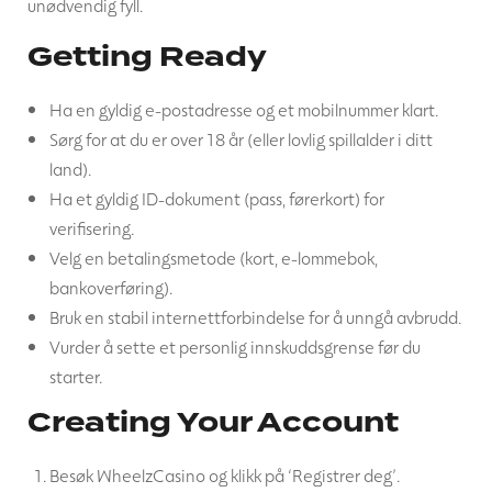
unødvendig fyll.
Getting Ready
Ha en gyldig e-postadresse og et mobilnummer klart.
Sørg for at du er over 18 år (eller lovlig spillalder i ditt
land).
Ha et gyldig ID-dokument (pass, førerkort) for
verifisering.
Velg en betalingsmetode (kort, e-lommebok,
bankoverføring).
Bruk en stabil internettforbindelse for å unngå avbrudd.
Vurder å sette et personlig innskuddsgrense før du
starter.
Creating Your Account
Besøk
WheelzCasino
og klikk på ‘Registrer deg’.