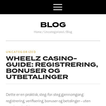
BLOG
Home
Uncategorized
Blog
/
/
UNCATEGORIZED
WHEELZ CASINO-
GUIDE: REGISTRERING,
BONUSER OG
UTBETALINGER
Dette er en praktisk, steg-for-steg gjennomgang:
registrering, verifisering, bonuser og betalinger – uten