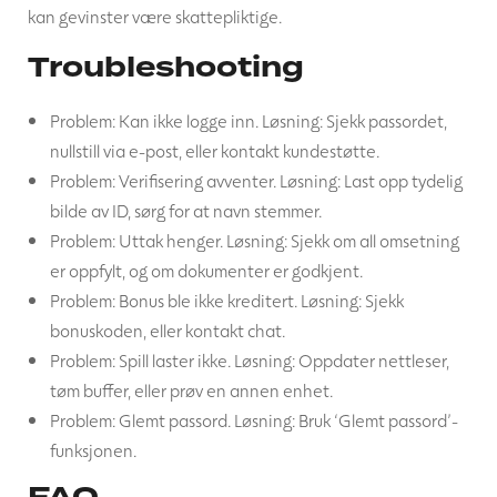
kan gevinster være skattepliktige.
Troubleshooting
Problem: Kan ikke logge inn. Løsning: Sjekk passordet,
nullstill via e-post, eller kontakt kundestøtte.
Problem: Verifisering avventer. Løsning: Last opp tydelig
bilde av ID, sørg for at navn stemmer.
Problem: Uttak henger. Løsning: Sjekk om all omsetning
er oppfylt, og om dokumenter er godkjent.
Problem: Bonus ble ikke kreditert. Løsning: Sjekk
bonuskoden, eller kontakt chat.
Problem: Spill laster ikke. Løsning: Oppdater nettleser,
tøm buffer, eller prøv en annen enhet.
Problem: Glemt passord. Løsning: Bruk ‘Glemt passord’-
funksjonen.