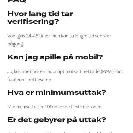
FAQ
Hvor lang tid tar
verifisering?
Vanligvis 24-48 timer, men kan ta lengre tid ved stor
pågang.
Kan jeg spille på mobil?
Ja, kasinoet har en mobiloptimalisert nettside (PWA) som
fungerer i nettleseren.
Hva er minimumsuttak?
Minimumsuttak er 100 kr for de fleste metoder.
Er det gebyrer på uttak?