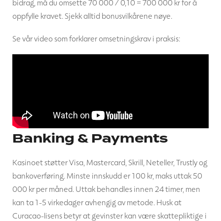
bidrag, må du omsette 70 000 / 0,10 = 700 000 kr for å
oppfylle kravet. Sjekk alltid bonusvilkårene nøye.
Se vår video som forklarer omsetningskrav i praksis:
Banking & Payments
Kasinoet støtter Visa, Mastercard, Skrill, Neteller, Trustly og
bankoverføring. Minste innskudd er 100 kr, maks uttak 50
000 kr per måned. Uttak behandles innen 24 timer, men
kan ta 1-5 virkedager avhengig av metode. Husk at
Curacao-lisens betyr at gevinster kan være skattepliktige i