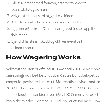
Fyll ut skjemaet med fornavn, etternavn, e-post,
fødselsdato og adresse.
Velg et sterkt passord og godta vilkårene.
Bekreft e-postadressen via lenken du mottar.
Logg inn og fullfør KYC-verifisering ved å laste opp ID-
dokument.
Gjør ditt første innskudd og aktiver eventuell
velkomstbonus.
How Wagering Works
Velkomstbonusen er ofte på 100% opptil 2000 kr med 35x
omsetningskrav. Det betyr at du må satse bonusbeløpet 35
ganger før gevinster kan tas ut. Matematisk: Hvis du mottar
2000 kr i bonus, må du omsette 2000 * 35 = 70 000 kr. Spill
som spilleautomater bidrar vanligvis 100%, mens bordspill
kan bidra mindre. Eksempel: Hvis du spiller et spill med 10%