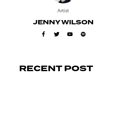
Artist
JENNY WILSON
RECENT POST
DUDESPIN LOGIN
RISIKOFREIE SPINS: SO
UNTERSCHEIDEN SIE SICH
VON NO-DEPOSIT
August 6, 2026
TIVOLI LOGIN CHARGEBACK
BAN POLICY