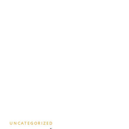
UNCATEGORIZED