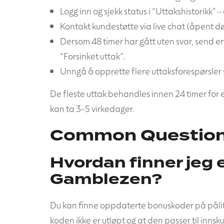
Logg inn og sjekk status i “Uttakshistorikk”
Kontakt kundestøtte via live chat (åpent dø
Dersom 48 timer har gått uten svar, send
“Forsinket uttak”.
Unngå å opprette flere uttaksforespørsler s
De fleste uttak behandles innen 24 timer fo
kan ta 3–5 virkedager.
Common Questio
Hvordan finner jeg 
Gamblezen?
Du kan finne oppdaterte bonuskoder på pålite
koden ikke er utløpt og at den passer til inns