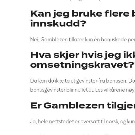
Kan jeg bruke fler
innskudd?
Nei, Gamblezen tillater kun én bonuskode per in
Hva skjer hvis jeg ik
omsetningskravet?
Da kan du ikke ta ut gevinster fra bonusen. Du
bonusgevinster blir nullet ut. Les vilkårene nøy
Er Gamblezen tilgje
Ja, hele nettstedet er oversatt til norsk, og k