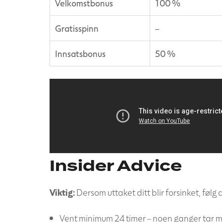
Velkomstbonus
100 %
Gratisspinn
–
Innsatsbonus
50 %
Insider Advice
Viktig:
Dersom uttaket ditt blir forsinket, følg 
Vent minimum 24 timer – noen ganger tar m