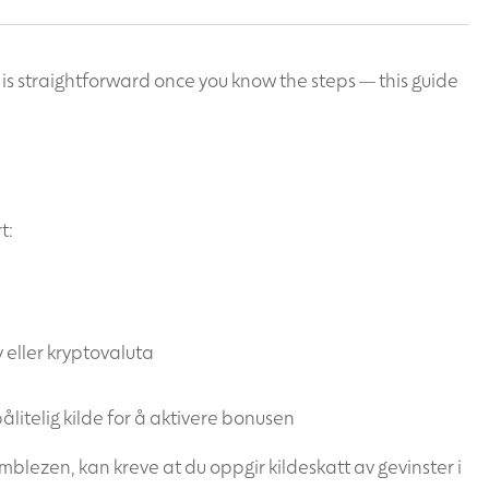
is straightforward once you know the steps — this guide
t:
 eller kryptovaluta
ålitelig kilde for å aktivere bonusen
blezen, kan kreve at du oppgir kildeskatt av gevinster i