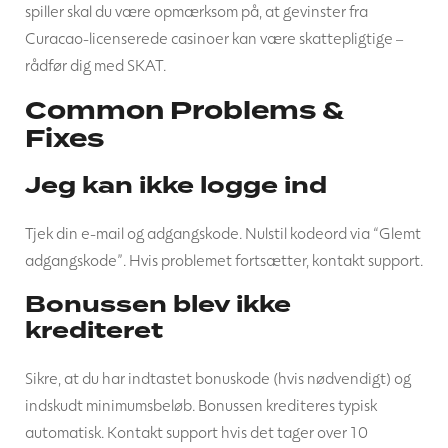
spiller skal du være opmærksom på, at gevinster fra
Curacao-licenserede casinoer kan være skattepligtige –
rådfør dig med SKAT.
Common Problems &
Fixes
Jeg kan ikke logge ind
Tjek din e-mail og adgangskode. Nulstil kodeord via “Glemt
adgangskode”. Hvis problemet fortsætter, kontakt support.
Bonussen blev ikke
krediteret
Sikre, at du har indtastet bonuskode (hvis nødvendigt) og
indskudt minimumsbeløb. Bonussen krediteres typisk
automatisk. Kontakt support hvis det tager over 10