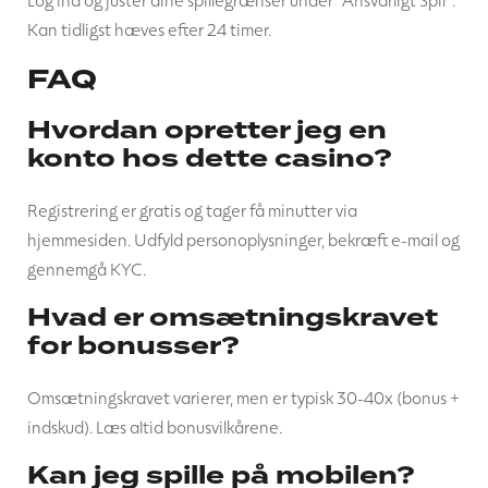
Kan tidligst hæves efter 24 timer.
FAQ
Hvordan opretter jeg en
konto hos dette casino?
Registrering er gratis og tager få minutter via
hjemmesiden. Udfyld personoplysninger, bekræft e-mail og
gennemgå KYC.
Hvad er omsætningskravet
for bonusser?
Omsætningskravet varierer, men er typisk 30-40x (bonus +
indskud). Læs altid bonusvilkårene.
Kan jeg spille på mobilen?