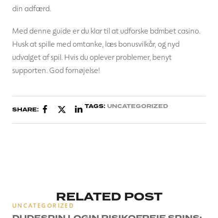
din adfærd.
Med denne guide er du klar til at udforske bdmbet casino.
Husk at spille med omtanke, læs bonusvilkår, og nyd
udvalget af spil. Hvis du oplever problemer, benyt
supporten. God fornøjelse!
TAGS:
UNCATEGORIZED
SHARE:
RELATED POST
UNCATEGORIZED