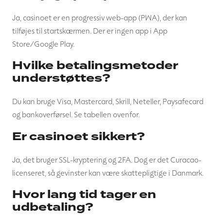
Ja, casinoet er en progressiv web-app (PWA), der kan
tilføjes til startskærmen. Der er ingen app i App
Store/Google Play.
Hvilke betalingsmetoder
understøttes?
Du kan bruge Visa, Mastercard, Skrill, Neteller, Paysafecard
og bankoverførsel. Se tabellen ovenfor.
Er casinoet sikkert?
Ja, det bruger SSL-kryptering og 2FA. Dog er det Curacao-
licenseret, så gevinster kan være skattepligtige i Danmark.
Hvor lang tid tager en
udbetaling?