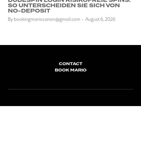
DUDESPIN LOGIN RISIKOFREIE SPINS:
SO UNTERSCHEIDEN SIE SICH VON
NO-DEPOSIT
By
bookingmariocanon@gmail.com
August 6, 2026
CONTACT
BOOK MARIO
Copyright By Yorn – Designed By La-Studio