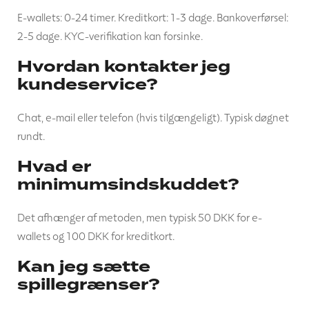
E-wallets: 0-24 timer. Kreditkort: 1-3 dage. Bankoverførsel:
2-5 dage. KYC-verifikation kan forsinke.
Hvordan kontakter jeg
kundeservice?
Chat, e-mail eller telefon (hvis tilgængeligt). Typisk døgnet
rundt.
Hvad er
minimumsindskuddet?
Det afhænger af metoden, men typisk 50 DKK for e-
wallets og 100 DKK for kreditkort.
Kan jeg sætte
spillegrænser?