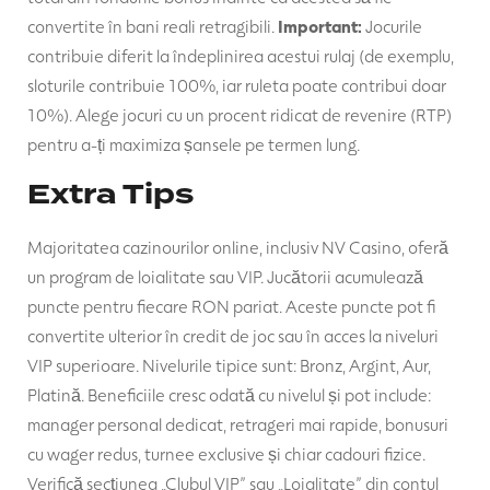
convertite în bani reali retragibili.
Important:
Jocurile
contribuie diferit la îndeplinirea acestui rulaj (de exemplu,
sloturile contribuie 100%, iar ruleta poate contribui doar
10%). Alege jocuri cu un procent ridicat de revenire (RTP)
pentru a-ți maximiza șansele pe termen lung.
Extra Tips
Majoritatea cazinourilor online, inclusiv NV Casino, oferă
un program de loialitate sau VIP. Jucătorii acumulează
puncte pentru fiecare RON pariat. Aceste puncte pot fi
convertite ulterior în credit de joc sau în acces la niveluri
VIP superioare. Nivelurile tipice sunt: Bronz, Argint, Aur,
Platină. Beneficiile cresc odată cu nivelul și pot include:
manager personal dedicat, retrageri mai rapide, bonusuri
cu wager redus, turnee exclusive și chiar cadouri fizice.
Verifică secțiunea „Clubul VIP” sau „Loialitate” din contul