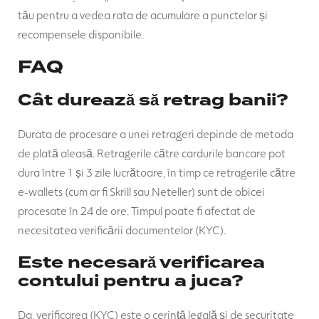
tău pentru a vedea rata de acumulare a punctelor și
recompensele disponibile.
FAQ
Cât durează să retrag banii?
Durata de procesare a unei retrageri depinde de metoda
de plată aleasă. Retragerile către cardurile bancare pot
dura între 1 și 3 zile lucrătoare, în timp ce retragerile către
e-wallets (cum ar fi Skrill sau Neteller) sunt de obicei
procesate în 24 de ore. Timpul poate fi afectat de
necesitatea verificării documentelor (KYC).
Este necesară verificarea
contului pentru a juca?
Da, verificarea (KYC) este o cerință legală și de securitate