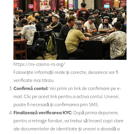
https://nv-casino-ro.org/
Folosește informații reale și corecte, deoarece vor fi
verificate mai târziu.
Confirmă contul:
Vei primi un link de confirmare pe e-
mail. Clic pe acest link pentru a activa contul. Uneori,
poate fi necesară și confirmarea prin SMS.
Finalizează verificarea KYC:
După prima depunere,
pentru a retrage fonduri, va trebui să încarcî copii clare
ale documentelor de identitate și uneori o dovadă a