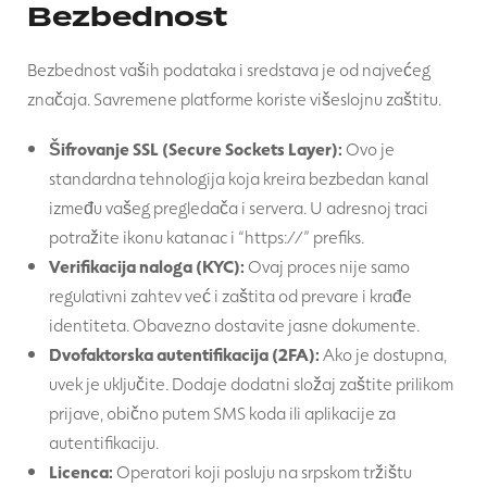
Bezbednost
Bezbednost vaših podataka i sredstava je od najvećeg
značaja. Savremene platforme koriste višeslojnu zaštitu.
Šifrovanje SSL (Secure Sockets Layer):
Ovo je
standardna tehnologija koja kreira bezbedan kanal
između vašeg pregledača i servera. U adresnoj traci
potražite ikonu katanac i “https://” prefiks.
Verifikacija naloga (KYC):
Ovaj proces nije samo
regulativni zahtev već i zaštita od prevare i krađe
identiteta. Obavezno dostavite jasne dokumente.
Dvofaktorska autentifikacija (2FA):
Ako je dostupna,
uvek je uključite. Dodaje dodatni složaj zaštite prilikom
prijave, obično putem SMS koda ili aplikacije za
autentifikaciju.
Licenca:
Operatori koji posluju na srpskom tržištu