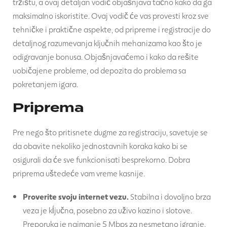
tržištu, a ovaj detaljan vodič objašnjava tačno kako da ga
maksimalno iskoristite. Ovaj vodič će vas provesti kroz sve
tehničke i praktične aspekte, od pripreme i registracije do
detaljnog razumevanja ključnih mehanizama kao što je
odigravanje bonusa. Objašnjavaćemo i kako da rešite
uobičajene probleme, od depozita do problema sa
pokretanjem igara.
Priprema
Pre nego što pritisnete dugme za registraciju, savetuje se
da obavite nekoliko jednostavnih koraka kako bi se
osigurali da će sve funkcionisati besprekorno. Dobra
priprema uštedeće vam vreme kasnije.
Proverite svoju internet vezu.
Stabilna i dovoljno brza
veza je kĺjučna, posebno za uživo kazino i slotove.
Preporuka je najmanje 5 Mbps za nesmetano igranje.