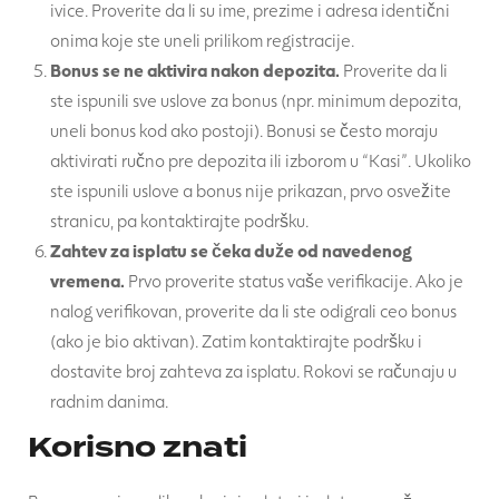
ivice. Proverite da li su ime, prezime i adresa identični
onima koje ste uneli prilikom registracije.
Bonus se ne aktivira nakon depozita.
Proverite da li
ste ispunili sve uslove za bonus (npr. minimum depozita,
uneli bonus kod ako postoji). Bonusi se često moraju
aktivirati ručno pre depozita ili izborom u “Kasi”. Ukoliko
ste ispunili uslove a bonus nije prikazan, prvo osvežite
stranicu, pa kontaktirajte podršku.
Zahtev za isplatu se čeka duže od navedenog
vremena.
Prvo proverite status vaše verifikacije. Ako je
nalog verifikovan, proverite da li ste odigrali ceo bonus
(ako je bio aktivan). Zatim kontaktirajte podršku i
dostavite broj zahteva za isplatu. Rokovi se računaju u
radnim danima.
Korisno znati