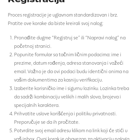
Proces registracije je uglavnom standardizovan i brz.
Pratite ove korake da biste kreirali svoj nalog:
Pronađite dugme “Registruj se” ili “Napravi nalog” na
početnoj stranici.
Popunite formular sa tačnim ličnim podacima: ime i
prezime, datum rođenja, adresa stanovanja i važeći
email. Važno je da ovi podaci budu identični onima na
vašim dokumentima za kasniju verifikaciju.
Izaberite korisničko ime i sigurnu lozinku. Lozinka treba
da sadrži kombinaciju velikih i malih slova, brojeva i
specijalnih karaktera.
Prihvatite uslove korišćenja i politiku privatnosti.
Preporučuje se da ih pročitate.
Potvrdite svoj email adresu klikom na link koji će stići u
vaš inbox. Ovaj korak je obavezan za aktivaciju naloga.