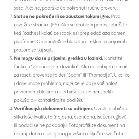
sata. Ako ne, podrška će pokrenuti ručnu proveru.
Slot se ne pokreće ili se zaustavi tokom igre.
Prvo
osvežite stranicu (F5). Ako se problem ponovi, obrišite
keš (cache) i kolačiće (cookies) pregledač aza domen
platforme. Onemogućite blokatore reklama i pojavnih
prozora za taj sajt.
Ne mogu da se prijavim, greška u lozinki.
Koristite
funkciju “Zaboravljena lozinka”. Ako ne dobijete email
za reset, proverite folder “Spam” ili “Promocije”. Ukoliko
i dalje imate problema, moguće je da je vaš nalog
privremeno blokiran usled višestrukih neuspelih
pokušaja – kontaktirajte podršku.
Verifikacijski dokumenti su odbijeni.
Uzrok je obično
slika loše kvaliteta (nejasna, osenčena, isečeni uglovi),
ili podaci se ne poklapaju. Fotografišite dokument na
ravnoj, dobro osvetljenoj površini i uključite sve četiri