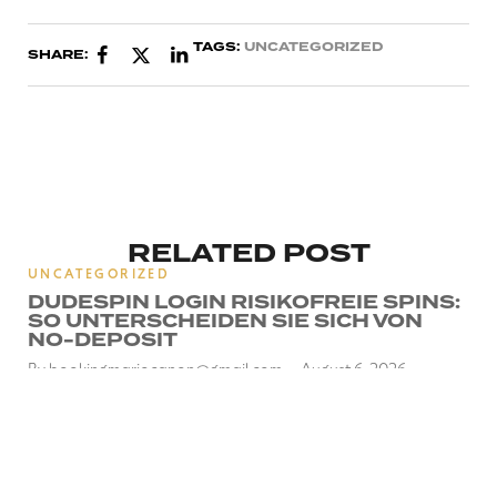
TAGS:
UNCATEGORIZED
SHARE:
RELATED POST
UNCATEGORIZED
DUDESPIN LOGIN RISIKOFREIE SPINS:
SO UNTERSCHEIDEN SIE SICH VON
NO-DEPOSIT
By
bookingmariocanon@gmail.com
August 6, 2026