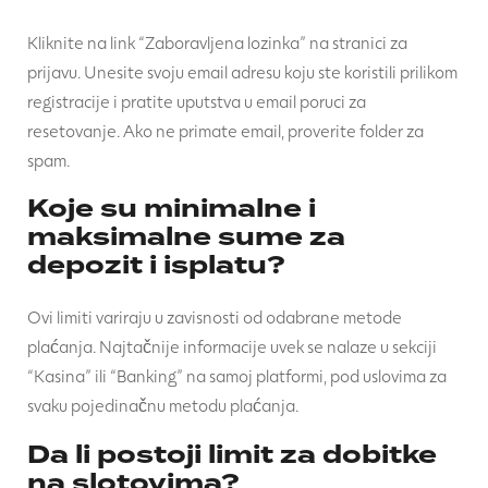
Kliknite na link “Zaboravljena lozinka” na stranici za
prijavu. Unesite svoju email adresu koju ste koristili prilikom
registracije i pratite uputstva u email poruci za
resetovanje. Ako ne primate email, proverite folder za
spam.
Koje su minimalne i
maksimalne sume za
depozit i isplatu?
Ovi limiti variraju u zavisnosti od odabrane metode
plaćanja. Najtačnije informacije uvek se nalaze u sekciji
“Kasina” ili “Banking” na samoj platformi, pod uslovima za
svaku pojedinačnu metodu plaćanja.
Da li postoji limit za dobitke
na slotovima?