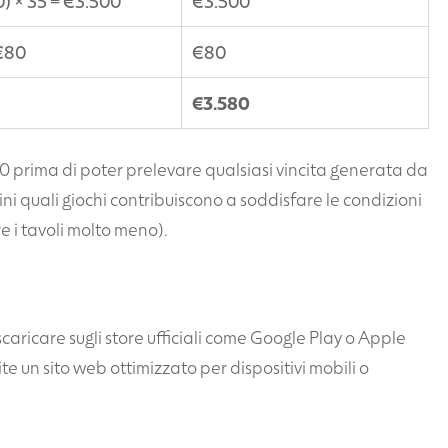
) × 35 = €3.500
€3.500
 €80
€80
€3.580
0 prima di poter prelevare qualsiasi vincita generata da
ni quali giochi contribuiscono a soddisfare le condizioni
re i tavoli molto meno).
aricare sugli store ufficiali come Google Play o Apple
ite un sito web ottimizzato per dispositivi mobili o