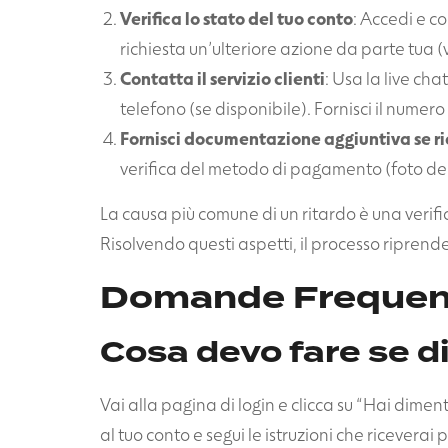
Verifica lo stato del tuo conto
: Accedi e co
richiesta un’ulteriore azione da parte tua (
Contatta il servizio clienti
: Usa la live cha
telefono (se disponibile). Fornisci il numer
Fornisci documentazione aggiuntiva se ri
verifica del metodo di pagamento (foto dell
La causa più comune di un ritardo è una verif
Risolvendo questi aspetti, il processo ripre
Domande Frequen
Cosa devo fare se 
Vai alla pagina di login e clicca su “Hai diment
al tuo conto e segui le istruzioni che ricever