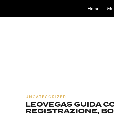
Home
Mus
UNCATEGORIZED
LEOVEGAS GUIDA C
REGISTRAZIONE, BO