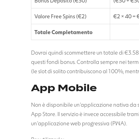
Bonus Deposito (€50)
(€50 + €50
Valore Free Spins (€2)
€2 × 40 =
Totale Completamento
Dovrai quindi scommettere un totale di €3.58
questi fondi bonus. Controlla sempre nei termi
(le slot di solito contribuiscono al 100%, ment
App Mobile
Non è disponibile un’applicazione nativa da sc
App Store. Il servizio è invece accessibile tram
un’applicazione web progressiva (PWA).