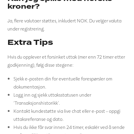
kroner?
Ja, flere valutaer støttes, inkludert NOK. Du velger valuta
under registrering.
Extra Tips
Hvis du opplever et forsinket uttak (mer enn 72 timer etter
godkjenning), følg disse stegene:
Sjekk e-posten din for eventuelle forespørsler om
dokumentasjon.
Logg inn og sjekk uttaksstatusen under
‘Transaksjonshistorikk’.
Kontakt kundestøtte via live chat eller e-post – oppgi
uttaksreferanse og dato.
Hvis du ikke får svar innen 24 timer, eskalér ved å sende