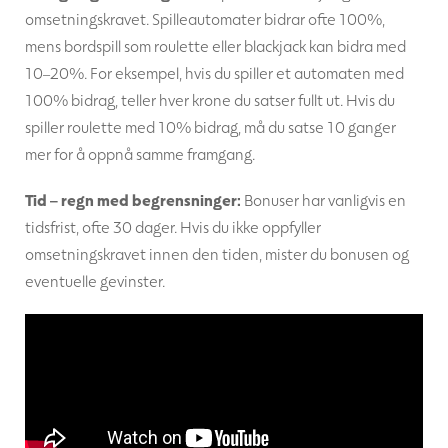
omsetningskravet. Spilleautomater bidrar ofte 100%,
mens bordspill som roulette eller blackjack kan bidra med
10–20%. For eksempel, hvis du spiller et automaten med
100% bidrag, teller hver krone du satser fullt ut. Hvis du
spiller roulette med 10% bidrag, må du satse 10 ganger
mer for å oppnå samme framgang.
Tid – regn med begrensninger:
Bonuser har vanligvis en
tidsfrist, ofte 30 dager. Hvis du ikke oppfyller
omsetningskravet innen den tiden, mister du bonusen og
eventuelle gevinster.