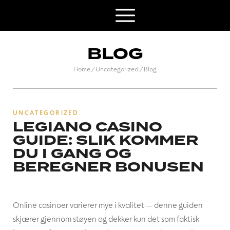
BLOG
Home
Uncategorized
Blog
/
/
UNCATEGORIZED
LEGIANO CASINO
GUIDE: SLIK KOMMER
DU I GANG OG
BEREGNER BONUSEN
Online casinoer varierer mye i kvalitet — denne guiden
skjærer gjennom støyen og dekker kun det som faktisk