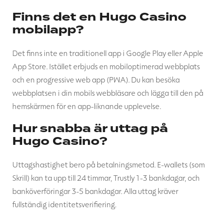
Finns det en Hugo Casino
mobilapp?
Det finns inte en traditionell app i Google Play eller Apple
App Store. Istället erbjuds en mobiloptimerad webbplats
och en progressive web app (PWA). Du kan besöka
webbplatsen i din mobils webbläsare och lägga till den på
hemskärmen för en app-liknande upplevelse.
Hur snabba är uttag på
Hugo Casino?
Uttagshastighet bero på betalningsmetod. E-wallets (som
Skrill) kan ta upp till 24 timmar, Trustly 1-3 bankdagar, och
banköverföringar 3-5 bankdagar. Alla uttag kräver
fullständig identitetsverifiering.