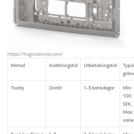
https://hugocasinose.com/
Metod
Insättningstid
Utbetalningstid
Typi
gräns
Trustly
Direkt
1–3 bankdagar
Min:
100
SEK,
Max:
varie