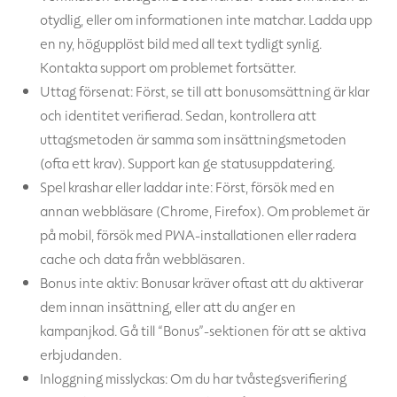
otydlig, eller om informationen inte matchar. Ladda upp
en ny, högupplöst bild med all text tydligt synlig.
Kontakta support om problemet fortsätter.
Uttag försenat: Först, se till att bonusomsättning är klar
och identitet verifierad. Sedan, kontrollera att
uttagsmetoden är samma som insättningsmetoden
(ofta ett krav). Support kan ge statusuppdatering.
Spel krashar eller laddar inte: Först, försök med en
annan webbläsare (Chrome, Firefox). Om problemet är
på mobil, försök med PWA-installationen eller radera
cache och data från webbläsaren.
Bonus inte aktiv: Bonusar kräver oftast att du aktiverar
dem innan insättning, eller att du anger en
kampanjkod. Gå till “Bonus”-sektionen för att se aktiva
erbjudanden.
Inloggning misslyckas: Om du har tvåstegsverifiering