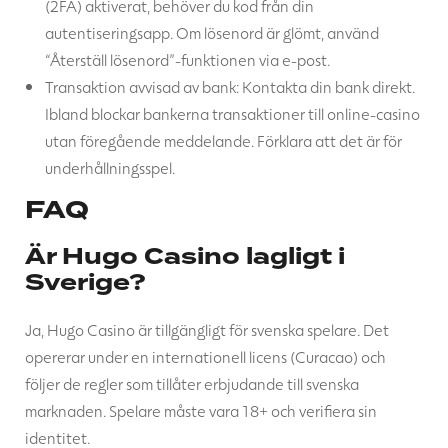
(2FA) aktiverat, behöver du kod från din
autentiseringsapp. Om lösenord är glömt, använd
“Återställ lösenord”-funktionen via e-post.
Transaktion avvisad av bank: Kontakta din bank direkt.
Ibland blockar bankerna transaktioner till online-casino
utan föregående meddelande. Förklara att det är för
underhållningsspel.
FAQ
Är Hugo Casino lagligt i
Sverige?
Ja, Hugo Casino är tillgängligt för svenska spelare. Det
opererar under en internationell licens (Curacao) och
följer de regler som tillåter erbjudande till svenska
marknaden. Spelare måste vara 18+ och verifiera sin
identitet.