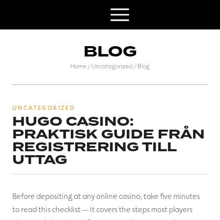
BLOG
Home
Uncategorized
Blog
/
/
UNCATEGORIZED
HUGO CASINO:
PRAKTISK GUIDE FRÅN
REGISTRERING TILL
UTTAG
Before depositing at any online casino, take five minutes
to read this checklist — it covers the steps most players