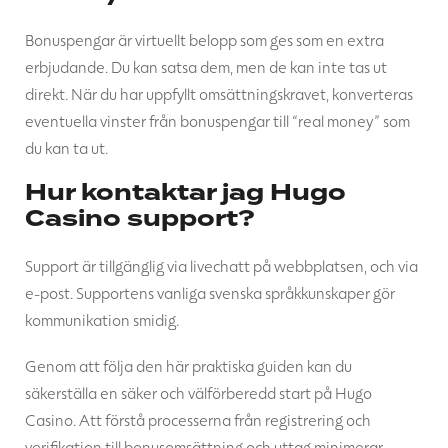
Bonuspengar är virtuellt belopp som ges som en extra
erbjudande. Du kan satsa dem, men de kan inte tas ut
direkt. När du har uppfyllt omsättningskravet, konverteras
eventuella vinster från bonuspengar till “real money” som
du kan ta ut.
Hur kontaktar jag Hugo
Casino support?
Support är tillgänglig via livechatt på webbplatsen, och via
e-post. Supportens vanliga svenska språkkunskaper gör
kommunikation smidig.
Genom att följa den här praktiska guiden kan du
säkerställa en säker och välförberedd start på Hugo
Casino. Att förstå processerna från registrering och
verifikation till bonusomsättning och uttag minimerar