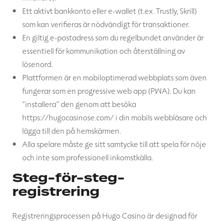
Ett aktivt bankkonto eller e-wallet (t.ex. Trustly, Skrill)
som kan verifieras är nödvändigt för transaktioner.
En giltig e-postadress som du regelbundet använder är
essentiell för kommunikation och återställning av
lösenord.
Plattformen är en mobiloptimerad webbplats som även
fungerar som en progressive web app (PWA). Du kan
“installera” den genom att besöka
https://hugocasinose.com/
i din mobils webbläsare och
lägga till den på hemskärmen.
Alla spelare måste ge sitt samtycke till att spela för nöje
och inte som professionell inkomstkälla.
Steg-för-steg-
registrering
Registreringsprocessen på Hugo Casino är designad för