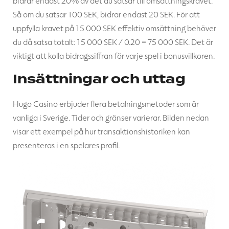
bidrar endast 20% av det du satsar till omsättningskravet.
Så om du satsar 100 SEK, bidrar endast 20 SEK. För att
uppfylla kravet på 15 000 SEK effektiv omsättning behöver
du då satsa totalt: 15 000 SEK / 0.20 = 75 000 SEK. Det är
viktigt att kolla bidragssiffran för varje spel i bonusvillkoren.
Insättningar och uttag
Hugo Casino erbjuder flera betalningsmetoder som är
vanliga i Sverige. Tider och gränser varierar. Bilden nedan
visar ett exempel på hur transaktionshistoriken kan
presenteras i en spelares profil.