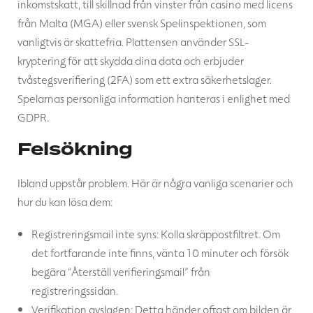
inkomstskatt, till skillnad från vinster från casino med licens
från Malta (MGA) eller svensk Spelinspektionen, som
vanligtvis är skattefria. Plattensen använder SSL-
kryptering för att skydda dina data och erbjuder
tvåstegsverifiering (2FA) som ett extra säkerhetslager.
Spelarnas personliga information hanteras i enlighet med
GDPR.
Felsökning
Ibland uppstår problem. Här är några vanliga scenarier och
hur du kan lösa dem:
Registreringsmail inte syns: Kolla skräppostfiltret. Om
det fortfarande inte finns, vänta 10 minuter och försök
begära “Återställ verifieringsmail” från
registreringssidan.
Verifikation avslagen: Detta händer oftast om bilden är