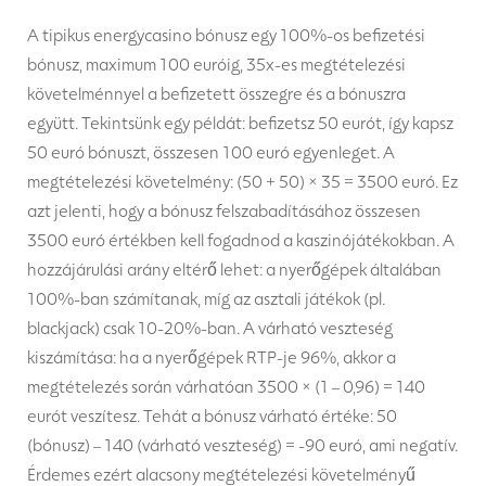
A tipikus energycasino bónusz egy 100%-os befizetési
bónusz, maximum 100 euróig, 35x-es megtételezési
követelménnyel a befizetett összegre és a bónuszra
együtt. Tekintsünk egy példát: befizetsz 50 eurót, így kapsz
50 euró bónuszt, összesen 100 euró egyenleget. A
megtételezési követelmény: (50 + 50) × 35 = 3500 euró. Ez
azt jelenti, hogy a bónusz felszabadításához összesen
3500 euró értékben kell fogadnod a kaszinójátékokban. A
hozzájárulási arány eltérő lehet: a nyerőgépek általában
100%-ban számítanak, míg az asztali játékok (pl.
blackjack) csak 10-20%-ban. A várható veszteség
kiszámítása: ha a nyerőgépek RTP-je 96%, akkor a
megtételezés során várhatóan 3500 × (1 – 0,96) = 140
eurót veszítesz. Tehát a bónusz várható értéke: 50
(bónusz) – 140 (várható veszteség) = -90 euró, ami negatív.
Érdemes ezért alacsony megtételezési követelményű