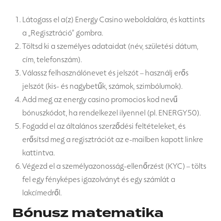
Látogass el a(z) Energy Casino weboldalára, és kattints
a „Regisztráció” gombra.
Töltsd ki a személyes adataidat (név, születési dátum,
cím, telefonszám).
Válassz felhasználónevet és jelszót – használj erős
jelszót (kis- és nagybetűk, számok, szimbólumok).
Add meg az energy casino promocios kod nevű
bónuszkódot, ha rendelkezel ilyennel (pl. ENERGY50).
Fogadd el az általános szerződési feltételeket, és
erősítsd meg a regisztrációt az e-mailben kapott linkre
kattintva.
Végezd el a személyazonosság-ellenőrzést (KYC) – tölts
fel egy fényképes igazolványt és egy számlát a
lakcímedről.
Bónusz matematika