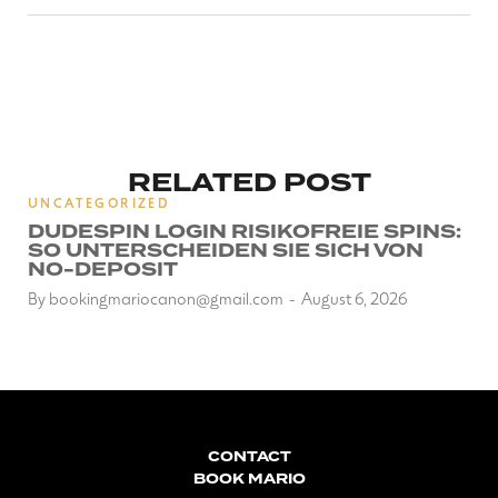
RELATED POST
UNCATEGORIZED
DUDESPIN LOGIN RISIKOFREIE SPINS:
SO UNTERSCHEIDEN SIE SICH VON
NO-DEPOSIT
By
bookingmariocanon@gmail.com
August 6, 2026
CONTACT
BOOK MARIO