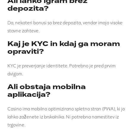
Ali lahko igram brez
depozita?
Da, nekateri bonusi so brez depozita, vendar imajo visoke
stavne zahteve.
Kaj je KYC in kdaj ga moram
opraviti?
KYC je preverjanje identitete. Potrebno je pred prvim
dvigom.
Ali obstaja mobilna
aplikacija?
Casino ima mobilno optimizirano spletno stran (PWA), ki jo
lahko zaženete iz brskalnika. Ni potrebna namestitev iz
trgovine.