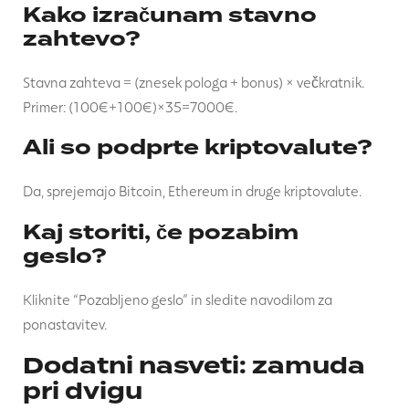
Kako izračunam stavno
zahtevo?
Stavna zahteva = (znesek pologa + bonus) × večkratnik.
Primer: (100€+100€)×35=7000€.
Ali so podprte kriptovalute?
Da, sprejemajo Bitcoin, Ethereum in druge kriptovalute.
Kaj storiti, če pozabim
geslo?
Kliknite “Pozabljeno geslo” in sledite navodilom za
ponastavitev.
Dodatni nasveti: zamuda
pri dvigu