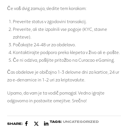
Če vaš dvig zamuja, sledite tem korakom:
Preverite status v zgodovini transakcij.
Preverite, ali ste izpolnili vse pogoje (KYC, stavne
zahteve).
Počakajte 24-48 ur za obdelavo.
Kontaktirajte podporo preko klepeta v živo ali e-pošte.
Če ni odziva, pošljite pritožbo na Curacao eGaming.
Čas obdelave je običajno 1-3 delovne dni za kartice, 24 ur
za e-denarnice in 1-2 uri za kriptovalute.
Upamo, da vam je ta vodič pomagal. Vedno igrajte
odgovorno in postavite omejitve. Srečno!
TAGS:
UNCATEGORIZED
SHARE: