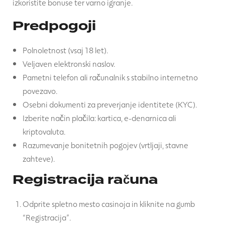
izkoristite bonuse ter varno igranje.
Predpogoji
Polnoletnost (vsaj 18 let).
Veljaven elektronski naslov.
Pametni telefon ali računalnik s stabilno internetno
povezavo.
Osebni dokumenti za preverjanje identitete (KYC).
Izberite način plačila: kartica, e-denarnica ali
kriptovaluta.
Razumevanje bonitetnih pogojev (vrtljaji, stavne
zahteve).
Registracija računa
Odprite spletno mesto casinoja in kliknite na gumb
“Registracija”.