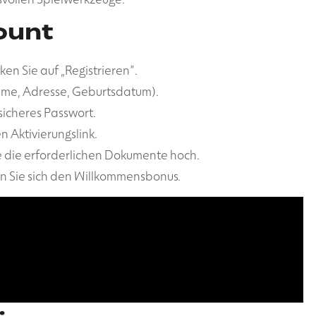
ount
ken Sie auf „Registrieren”.
ame, Adresse, Geburtsdatum).
icheres Passwort.
n Aktivierungslink.
ie die erforderlichen Dokumente hoch.
ern Sie sich den Willkommensbonus.