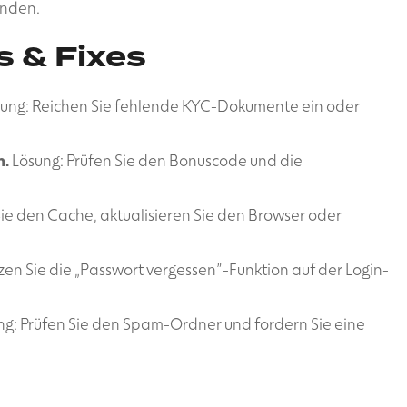
unden.
 & Fixes
ung: Reichen Sie fehlende KYC-Dokumente ein oder
n.
Lösung: Prüfen Sie den Bonuscode und die
ie den Cache, aktualisieren Sie den Browser oder
en Sie die „Passwort vergessen”-Funktion auf der Login-
g: Prüfen Sie den Spam-Ordner und fordern Sie eine