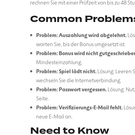
rechnen Sie mit einer Prüfzeit von bis zu 48 St
Common Problems
Problem: Auszahlung wird abgelehnt.
Lös
warten Sie, bis der Bonus umgesetzt ist.
Problem: Bonus wird nicht gutgeschriebe
Mindesteinzahlung.
Problem: Spiel lädt nicht.
Lösung: Leeren S
wechseln Sie die Internetverbindung.
Problem: Passwort vergessen.
Lösung: Nutz
Seite.
Problem: Verifizierungs-E-Mail fehlt.
Lösun
neue E-Mail an.
Need to Know