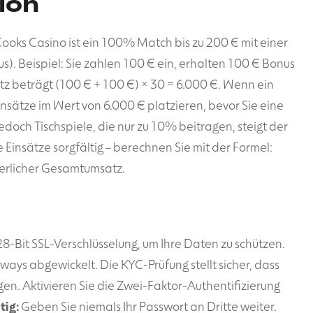
ion
ooks Casino ist ein 100% Match bis zu 200 € mit einer
. Beispiel: Sie zahlen 100 € ein, erhalten 100 € Bonus
z beträgt (100 € + 100 €) × 30 = 6.000 €. Wenn ein
nsätze im Wert von 6.000 € platzieren, bevor Sie eine
doch Tischspiele, die nur zu 10% beitragen, steigt der
 Einsätze sorgfältig – berechnen Sie mit der Formel:
derlicher Gesamtumsatz.
-Bit SSL-Verschlüsselung, um Ihre Daten zu schützen.
ays abgewickelt. Die KYC-Prüfung stellt sicher, dass
gen. Aktivieren Sie die Zwei-Faktor-Authentifizierung
tig:
Geben Sie niemals Ihr Passwort an Dritte weiter.