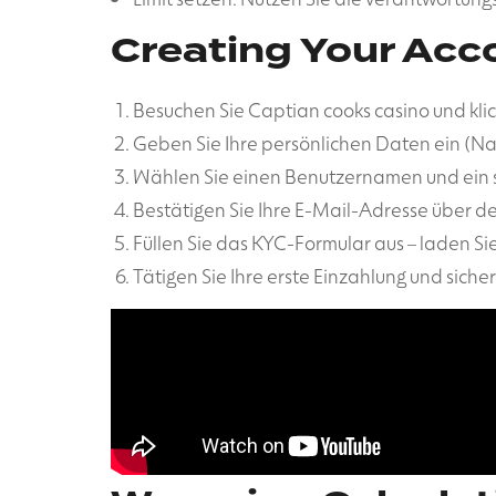
Creating Your Acc
Besuchen Sie
Captian cooks casino
und klic
Geben Sie Ihre persönlichen Daten ein (N
Wählen Sie einen Benutzernamen und ein s
Bestätigen Sie Ihre E-Mail-Adresse über de
Füllen Sie das KYC-Formular aus – laden S
Tätigen Sie Ihre erste Einzahlung und sich