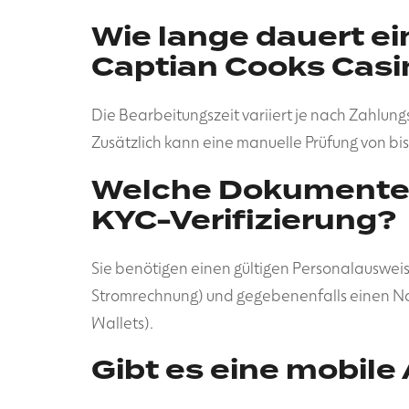
Wie lange dauert e
Captian Cooks Casi
Die Bearbeitungszeit variiert je nach Zahlu
Zusätzlich kann eine manuelle Prüfung von bis
Welche Dokumente b
KYC-Verifizierung?
Sie benötigen einen gültigen Personalausweis
Stromrechnung) und gegebenenfalls einen Na
Wallets).
Gibt es eine mobile