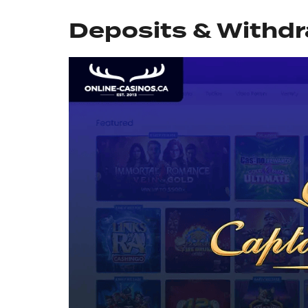
Deposits & Withdr