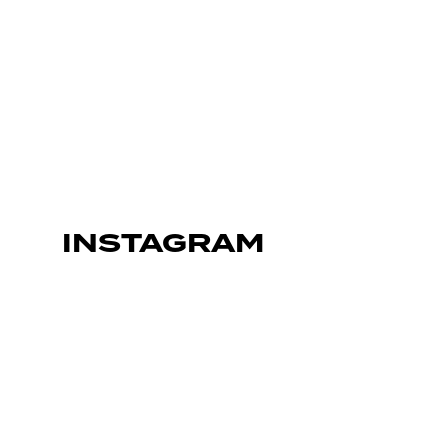
August 6, 2026
VERIFICACIÓN DE
BONRUSH FUERA DEL
HORARIO LABORAL
August 6, 2026
INSTAGRAM