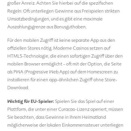
großer Anreiz. Achten Sie hierbei auf die spezifischen
Regeln: Oft unterliegen Gewinne aus Freispielen strikten
Umsatzbedingungen, und es gibt eine maximale
Auszahlungsgrenze aus Bonusguthaben.
Für den mobilen Zugriff ist keine separate App aus den
offiziellen Stores nötig. Moderne Casinos setzen auf
HTML5-Technologie, die einen sofortigen Zugriff über den
mobilen Browser ermöglicht – oft mit der Option, die Seite
als PWA (Progressive Web App) auf dem Homescreen zu
installieren für einen app-ähnlichen Zugriff ohne Store-
Download.
Wichtig für EU-Spieler:
Spielen Sie das Spiel auf einer
Plattform, die unter einer Curacao-Lizenz operiert, müssen
Sie beachten, dass Gewinne in Ihrem Heimatland
möglicherweise der lokalen Einkommenssteuer unterliegen