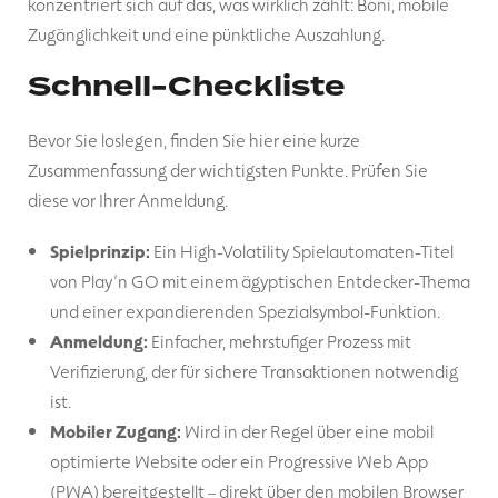
konzentriert sich auf das, was wirklich zählt: Boni, mobile
Zugänglichkeit und eine pünktliche Auszahlung.
Schnell-Checkliste
Bevor Sie loslegen, finden Sie hier eine kurze
Zusammenfassung der wichtigsten Punkte. Prüfen Sie
diese vor Ihrer Anmeldung.
Spielprinzip:
Ein High-Volatility Spielautomaten-Titel
von Play’n GO mit einem ägyptischen Entdecker-Thema
und einer expandierenden Spezialsymbol-Funktion.
Anmeldung:
Einfacher, mehrstufiger Prozess mit
Verifizierung, der für sichere Transaktionen notwendig
ist.
Mobiler Zugang:
Wird in der Regel über eine mobil
optimierte Website oder ein Progressive Web App
(PWA) bereitgestellt – direkt über den mobilen Browser