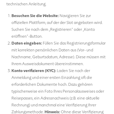
technischen Anleitung.
Besuchen Sie die Website:
Navigieren Sie zur
offiziellen Plattform, auf der der Slot angeboten wird.
Suchen Sie nach dem „Registrieren“ oder „Konto
eröffnen“-Button.
Daten eingeben:
Füllen Sie das Registrierungsformular
mit korrekten persönlichen Daten aus (Vor- und
Nachname, Geburtsdatum, Adresse). Diese müssen mit
Ihrem Ausweisdokument übereinstimmen.
Konto verifizieren (KYC):
Laden Sie nach der
Anmeldung und einer ersten Einzahlung oft die
erforderlichen Dokumente hoch. Dazu gehören
typischerweise ein Foto Ihres Personalausweises oder
Reisepasses, ein Adressnachweis (z.B. eine aktuelle
Rechnung) und manchmal eine Verifizierung Ihrer
Zahlungsmethode.
Hinweis:
Ohne diese Verifizierung