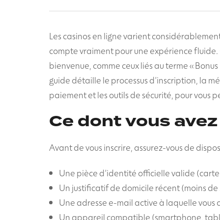
Les casinos en ligne varient considérablement e
compte vraiment pour une expérience fluide
bienvenue, comme ceux liés au terme « Bonus St
guide détaille le processus d’inscription, la
paiement et les outils de sécurité, pour vous 
Ce dont vous avez
Avant de vous inscrire, assurez-vous de dispos
Une pièce d’identité officielle valide (carte
Un justificatif de domicile récent (moins de 
Une adresse e-mail active à laquelle vous 
Un appareil compatible (smartphone, table