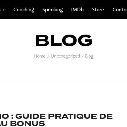
ic
Coaching
Speaking
IMDb
Store
Conta
BLOG
Home
Uncategorized
Blog
/
/
O : GUIDE PRATIQUE DE
AU BONUS