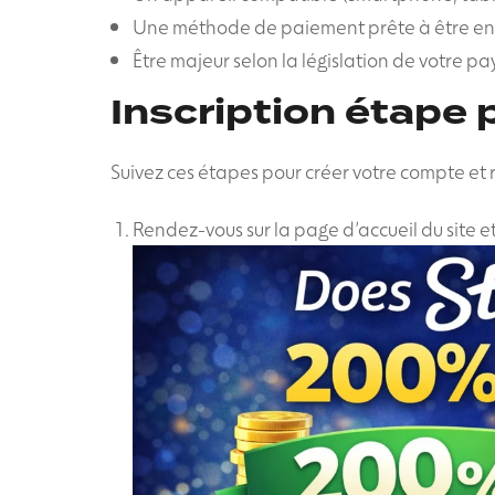
Une méthode de paiement prête à être enreg
Être majeur selon la législation de votre p
Inscription étape 
Suivez ces étapes pour créer votre compte et 
Rendez-vous sur la page d’accueil du site et