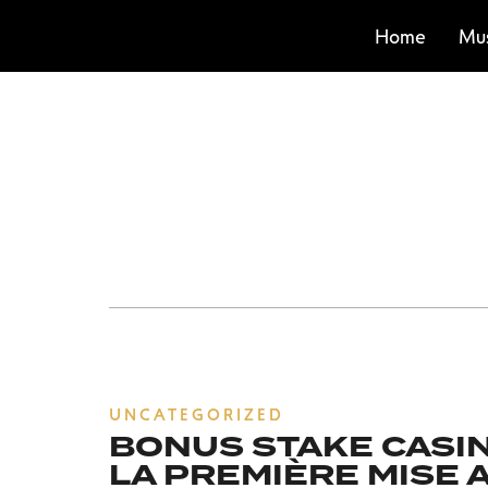
Home
Mus
UNCATEGORIZED
BONUS STAKE CASIN
LA PREMIÈRE MISE 