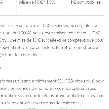
%
Mise de 10 € * 10%
1 € comptabilisé
ez miser un total de 1 050 € sur des jeux éligibles. Si
ontribution 100%), vous devrez miser exactement 1 050
n 10%), une mise de 10 € sur celle-ci ne comptera que pour
 souvent retiré en premier lors des retraits (méthode «
gle dans les conditions.
e
teformes utilisant le chiffrement SSL (128-bit ou plus) pour
nant les licences, de nombreux casinos opèrent sous
portant de savoir que les gains provenant de casinos sous
 sur le revenu dans votre pays de résidence,