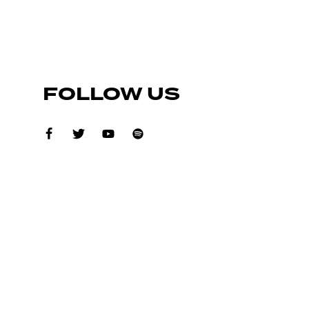
FOLLOW US
ADS
BANN
ER