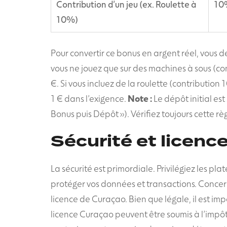
Contribution d’un jeu (ex. Roulette à
10
10%)
Pour convertir ce bonus en argent réel, vous dev
vous ne jouez que sur des machines à sous (c
€. Si vous incluez de la roulette (contributio
1 € dans l’exigence.
Note :
Le dépôt initial est
Bonus puis Dépôt »). Vérifiez toujours cette rè
Sécurité et licenc
La sécurité est primordiale. Privilégiez les pla
protéger vos données et transactions. Concer
licence de Curaçao. Bien que légale, il est im
licence Curaçao peuvent être soumis à l’impôt