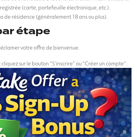
istrée (carte, portefeuille électronique, etc.).
ays de résidence (généralement 18 ans ou plus).
par étape
réclamer votre offre de bienvenue.
 cliquez sur le bouton “S’inscrire” ou “Créer un compte”.