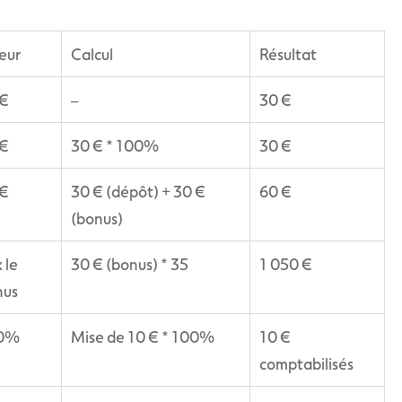
eur
Calcul
Résultat
 €
–
30 €
 €
30 € * 100%
30 €
 €
30 € (dépôt) + 30 €
60 €
(bonus)
 le
30 € (bonus) * 35
1 050 €
nus
0%
Mise de 10 € * 100%
10 €
comptabilisés