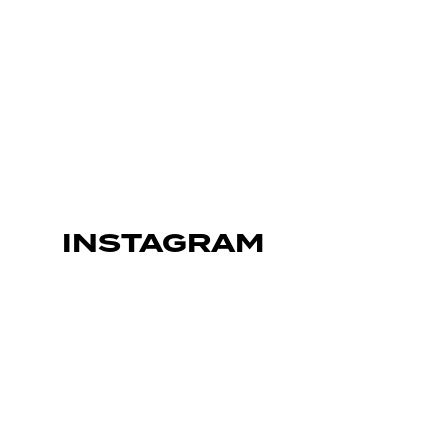
August 6, 2026
DLACZEGO DARMOWE
SPINY SPINOLOCO NIE
POJAWIŁY SIĘ NA MOIM
KONCIE
August 6, 2026
INSTAGRAM